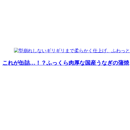
これが缶詰…！？ふっくら肉厚な国産うなぎの蒲焼