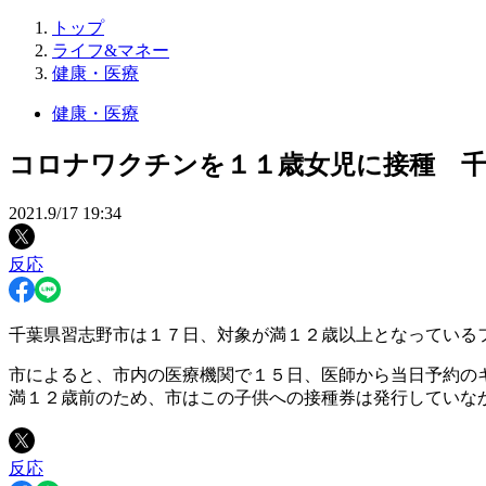
トップ
ライフ&マネー
健康・医療
健康・医療
コロナワクチンを１１歳女児に接種 千
2021.9/17 19:34
反応
千葉県習志野市は１７日、対象が満１２歳以上となっている
市によると、市内の医療機関で１５日、医師から当日予約の
満１２歳前のため、市はこの子供への接種券は発行していな
反応