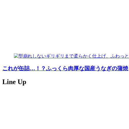
これが缶詰…！？ふっくら肉厚な国産うなぎの蒲焼
Line Up