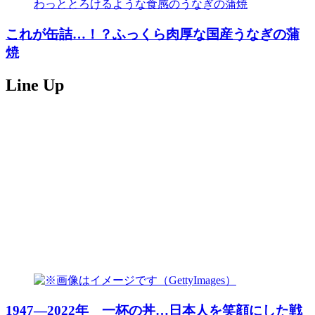
これが缶詰…！？ふっくら肉厚な国産うなぎの蒲
焼
Line Up
1947―2022年 一杯の丼…日本人を笑顔にした戦