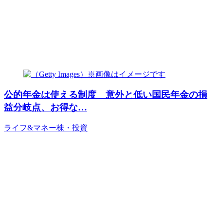
公的年金は使える制度 意外と低い国民年金の損
益分岐点、お得な…
ライフ&マネー
株・投資