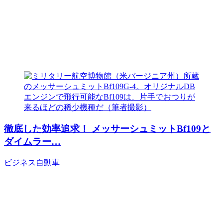
徹底した効率追求！ メッサーシュミットBf109と
ダイムラー…
ビジネス
自動車