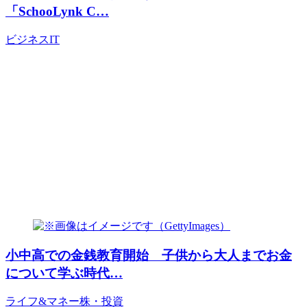
「SchooLynk C…
ビジネス
IT
小中高での金銭教育開始 子供から大人までお金
について学ぶ時代…
ライフ&マネー
株・投資