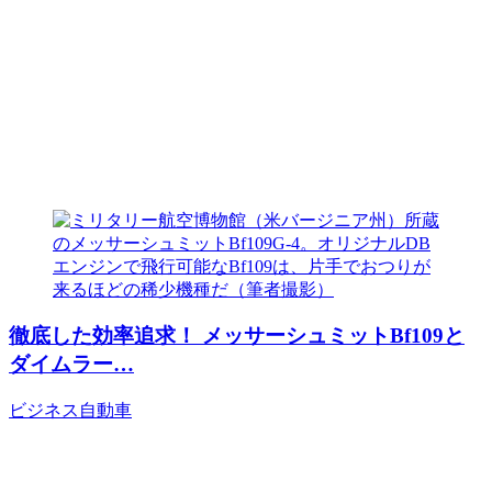
徹底した効率追求！ メッサーシュミットBf109と
ダイムラー…
ビジネス
自動車