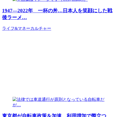
1947―2022年 一杯の丼…日本人を笑顔にした戦
後ラーメ…
ライフ&マネー
カルチャー
東京都が自転車政策を加速 利用増加で際立つ