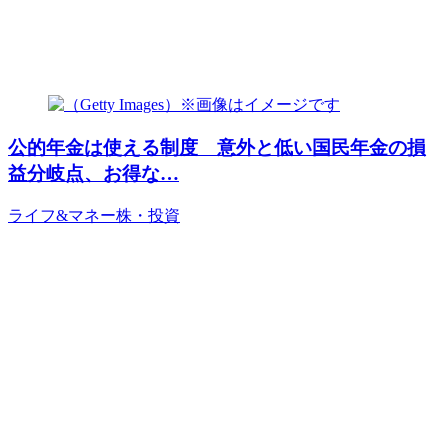
公的年金は使える制度 意外と低い国民年金の損
益分岐点、お得な…
ライフ&マネー
株・投資