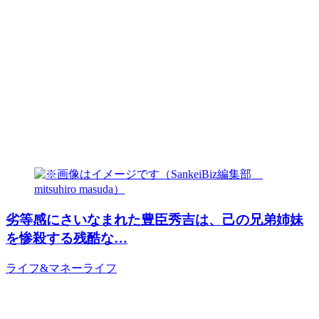
劣等感にさいなまれた豊臣秀吉は、己の兄弟姉妹
を惨殺する残酷な…
ライフ&マネー
ライフ