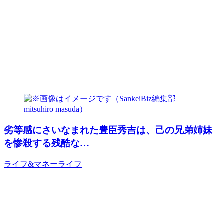
劣等感にさいなまれた豊臣秀吉は、己の兄弟姉妹
を惨殺する残酷な…
ライフ&マネー
ライフ