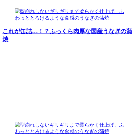
これが缶詰…！？ふっくら肉厚な国産うなぎの蒲
焼