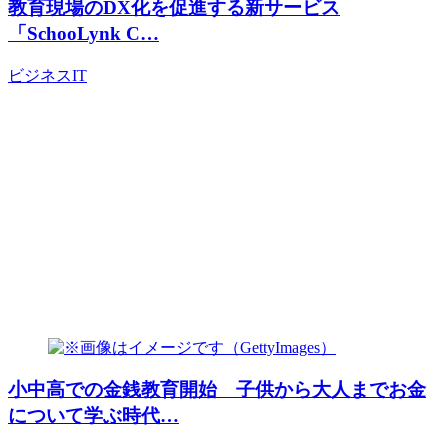
教育現場のDX化を促進する新サービス
「SchooLynk C…
ビジネス
IT
小中高での金銭教育開始 子供から大人までお金
について学ぶ時代…