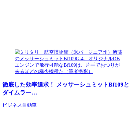
徹底した効率追求！ メッサーシュミットBf109と
ダイムラー…
ビジネス
自動車