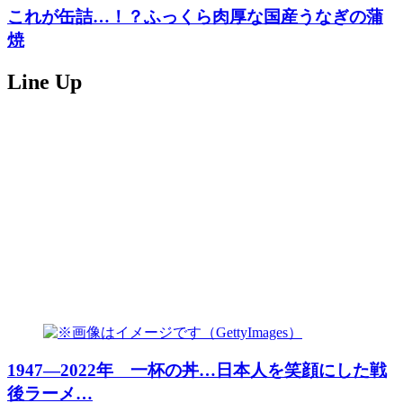
これが缶詰…！？ふっくら肉厚な国産うなぎの蒲
焼
Line Up
1947―2022年 一杯の丼…日本人を笑顔にした戦
後ラーメ…