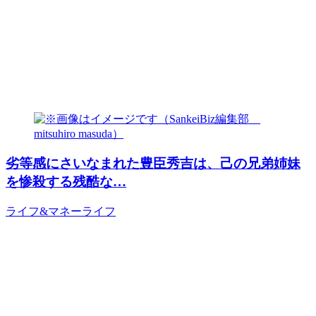
劣等感にさいなまれた豊臣秀吉は、己の兄弟姉妹
を惨殺する残酷な…
ライフ&マネー
ライフ