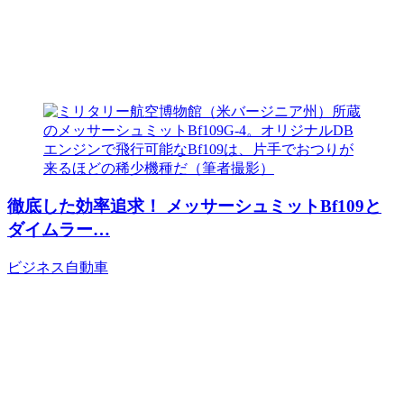
徹底した効率追求！ メッサーシュミットBf109と
ダイムラー…
ビジネス
自動車