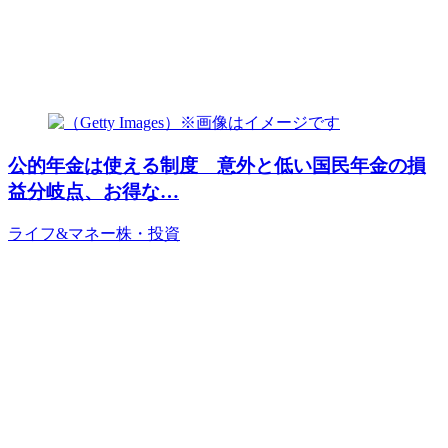
公的年金は使える制度 意外と低い国民年金の損
益分岐点、お得な…
ライフ&マネー
株・投資