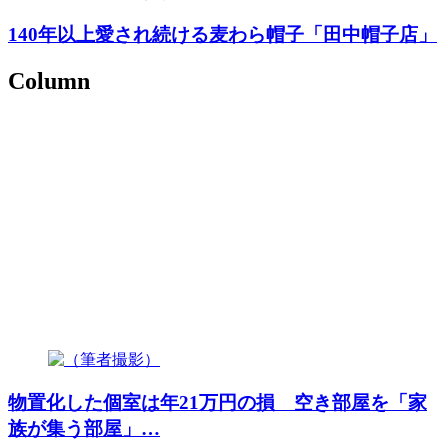
140年以上愛され続ける麦わら帽子「田中帽子店」
Column
物置化した個室は年21万円の損 空き部屋を「家
族が集う部屋」…