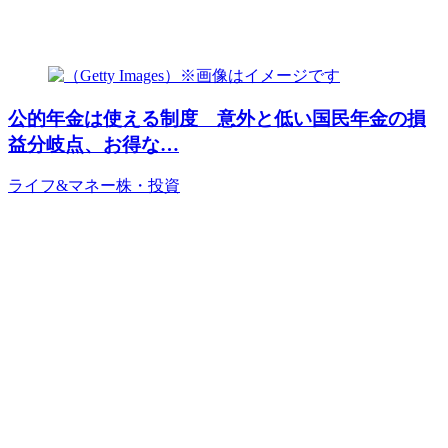
公的年金は使える制度 意外と低い国民年金の損
益分岐点、お得な…
ライフ&マネー
株・投資