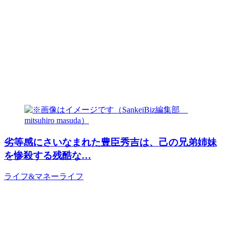
劣等感にさいなまれた豊臣秀吉は、己の兄弟姉妹
を惨殺する残酷な…
ライフ&マネー
ライフ