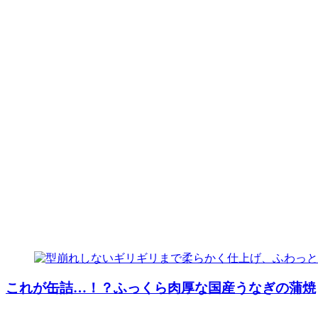
これが缶詰…！？ふっくら肉厚な国産うなぎの蒲焼