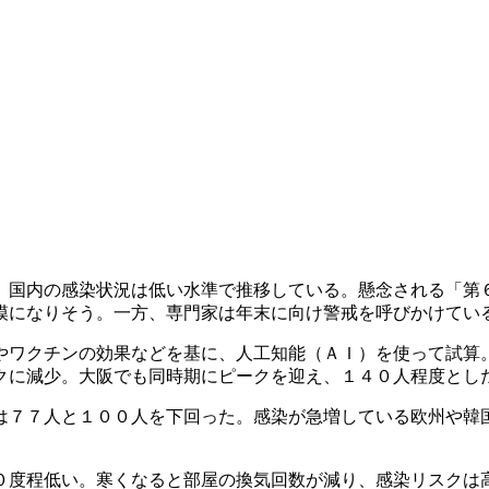
、国内の感染状況は低い水準で推移している。懸念される「第
模になりそう。一方、専門家は年末に向け警戒を呼びかけてい
やワクチンの効果などを基に、人工知能（ＡＩ）を使って試算
クに減少。大阪でも同時期にピークを迎え、１４０人程度とし
は７７人と１００人を下回った。感染が急増している欧州や韓
０度程低い。寒くなると部屋の換気回数が減り、感染リスクは