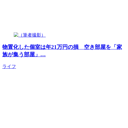
物置化した個室は年21万円の損 空き部屋を「家
族が集う部屋」…
ライフ