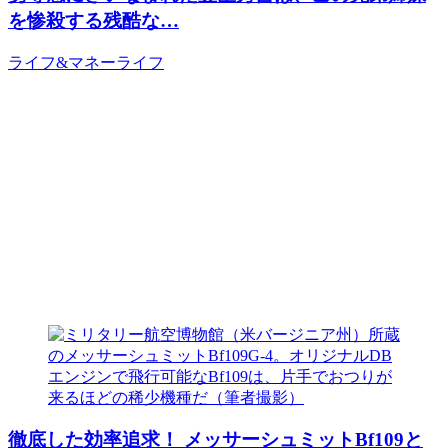
を惨殺する残酷な…
ライフ&マネー
ライフ
徹底した効率追求！ メッサーシュミットBf109と