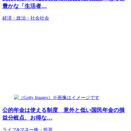
豊かな「生活者…
経済・政治・社会
社会
公的年金は使える制度 意外と低い国民年金の損
益分岐点、お得な…
ライフ&マネー
株・投資