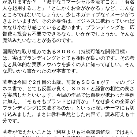
がありますか？ 「派手なコマーシャルを流すこと」「有名
人を起用すること」「とにかくお金がかかる」など、こんな
ところではないでしょうか。少しネガティブなイメージがつ
きまといますが、その必要性は、ビジネスに携わっていれば
大なり小なり感じていると思います。ブランディングを、広
告費も投資も不要でできるなら、いかがでしょうか。そんな
魔法みたいなことがあるのです。
国際的な取り組みであるＳＤＧｓ（持続可能な開発目標）
は、実はブランディングととても相性が良いのです。その考
えと具体的な実践ノウハウを多くの人に知ってほしい。そん
な思いから書かれたのが本書です。
著者は今回で２作目の出版。前著もＳＤＧｓがテーマのビジ
ネス書で、とても反響が良く、ＳＤＧｓと経営の相性の良さ
を実感したといいます。今回の作品では自身が携わった事例
に加え、「そもそもブランドとは何か」「なぜ多くの企業が
ブランディングに失敗するのか」といった深いテーマにも切
り込みました。まさに教科書然とした内容で、読み応えも十
分です。
著者が伝えたいことは「利益よりも社会課題解決」ではあり