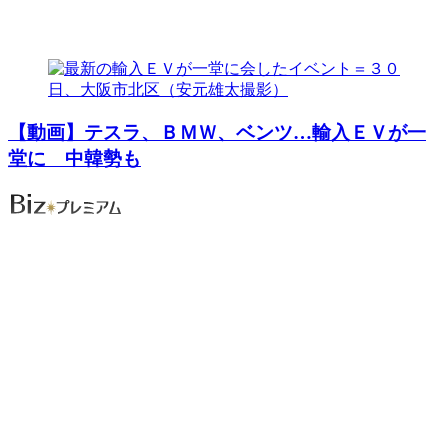
【動画】テスラ、ＢＭＷ、ベンツ…輸入ＥＶが一
堂に 中韓勢も