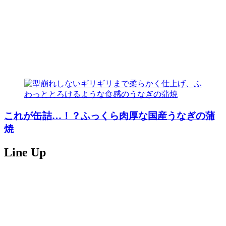
これが缶詰…！？ふっくら肉厚な国産うなぎの蒲
焼
Line Up