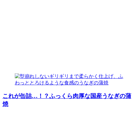
これが缶詰…！？ふっくら肉厚な国産うなぎの蒲
焼