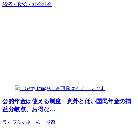
経済・政治・社会
社会
公的年金は使える制度 意外と低い国民年金の損
益分岐点、お得な…
ライフ&マネー
株・投資