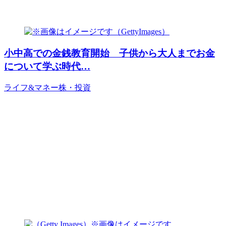
小中高での金銭教育開始 子供から大人までお金
について学ぶ時代…
ライフ&マネー
株・投資