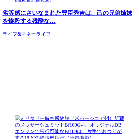
劣等感にさいなまれた豊臣秀吉は、己の兄弟姉妹
を惨殺する残酷な…
ライフ&マネー
ライフ