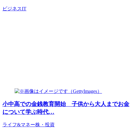
ビジネス
IT
小中高での金銭教育開始 子供から大人までお金
について学ぶ時代…
ライフ&マネー
株・投資