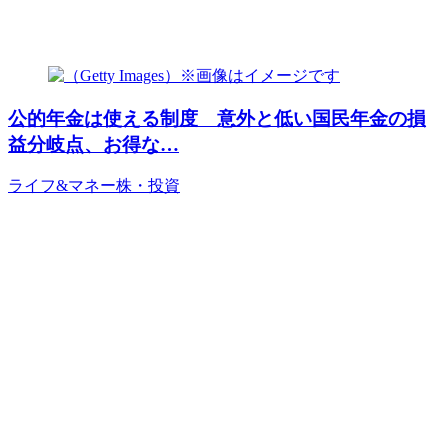
公的年金は使える制度 意外と低い国民年金の損
益分岐点、お得な…
ライフ&マネー
株・投資