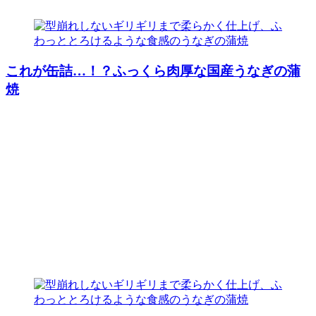
これが缶詰…！？ふっくら肉厚な国産うなぎの蒲
焼