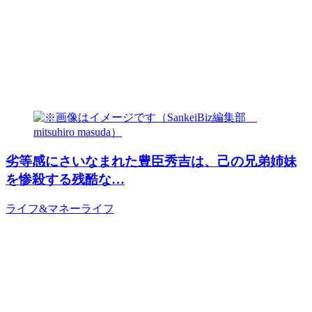
劣等感にさいなまれた豊臣秀吉は、己の兄弟姉妹
を惨殺する残酷な…
ライフ&マネー
ライフ