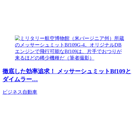
徹底した効率追求！ メッサーシュミットBf109と
ダイムラー…
ビジネス
自動車