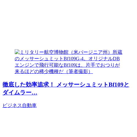
徹底した効率追求！ メッサーシュミットBf109と
ダイムラー…
ビジネス
自動車