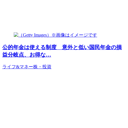
公的年金は使える制度 意外と低い国民年金の損
益分岐点、お得な…
ライフ&マネー
株・投資