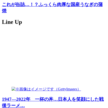
これが缶詰…！？ふっくら肉厚な国産うなぎの蒲
焼
Line Up
1947―2022年 一杯の丼…日本人を笑顔にした戦
後ラーメ…