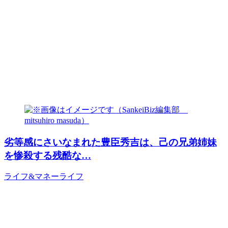
劣等感にさいなまれた豊臣秀吉は、己の兄弟姉妹
を惨殺する残酷な…
ライフ&マネー
ライフ