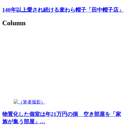
140年以上愛され続ける麦わら帽子「田中帽子店」
Column
物置化した個室は年21万円の損 空き部屋を「家
族が集う部屋」…