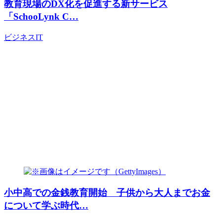
教育現場のDX化を促進する新サービス
「SchooLynk C…
ビジネス
IT
小中高での金銭教育開始 子供から大人までお金
について学ぶ時代…