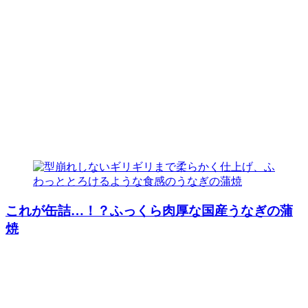
これが缶詰…！？ふっくら肉厚な国産うなぎの蒲
焼