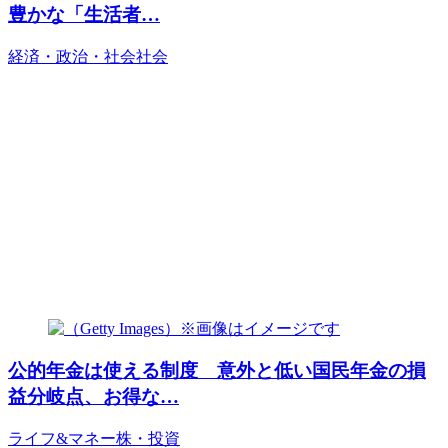
豊かな「生活者…
経済・政治・社会
社会
公的年金は使える制度 意外と低い国民年金の損
益分岐点、お得な…
ライフ&マネー
株・投資