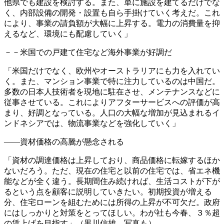
他県でも建設を検討する。また、単に施設を建てるだけでな
く、内部設備の開発・設置も自ら手掛けていく考えだ。これ
により、事業の請負額が大幅に上昇する。電力の消費量を抑
えるなど、環境にも配慮していく」
－－米国での戸建て住宅など海外事業が好調だ
「米国だけでなく、欧州やオーストラリアにも力を入れてい
く。また、マンション事業で特に注力しているのは中国だ。
多数の日本人技術者を現地に駐在させ、メンテナンスなどに
従事させている。これによりアフターサービスへの評価が高
まり、好調となっている。人口の大幅な増加が見込まれるイ
ンドネシアでは、物流事業などを強化していく」
――資材価格の高騰が懸念される
「資材の調達価格は上昇しており、商品価格に転嫁するほか
ないだろう。ただ、現在の住宅と以前の住宅では、省エネ機
能などが全く違う。長期間住み続ければ、生活コストが下が
るという点を顧客に説明していきたい。初期投資が増える
分、住宅ローンを組むためには所得の上昇が不可欠だ。政府
にはしっかりと対策をとってほしい。わが社も今春、３％超
の賃上げを目指す」（黒川信雄、写真も）