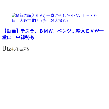
【動画】テスラ、ＢＭＷ、ベンツ…輸入ＥＶが一
堂に 中韓勢も