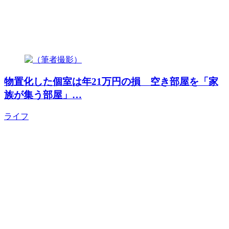
物置化した個室は年21万円の損 空き部屋を「家
族が集う部屋」…
ライフ