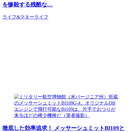
を惨殺する残酷な…
ライフ&マネー
ライフ
徹底した効率追求！ メッサーシュミットBf109と