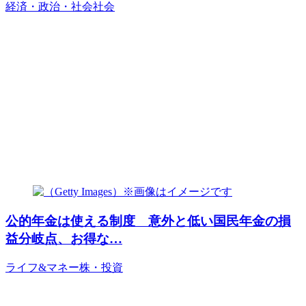
経済・政治・社会
社会
公的年金は使える制度 意外と低い国民年金の損
益分岐点、お得な…
ライフ&マネー
株・投資