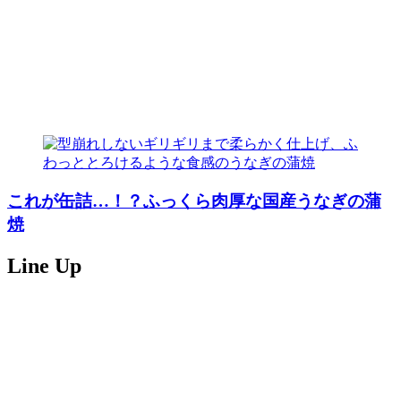
これが缶詰…！？ふっくら肉厚な国産うなぎの蒲
焼
Line Up