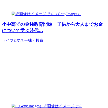
小中高での金銭教育開始 子供から大人までお金
について学ぶ時代…
ライフ&マネー
株・投資