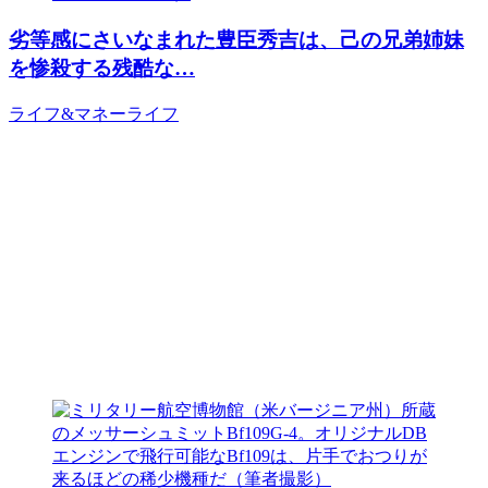
劣等感にさいなまれた豊臣秀吉は、己の兄弟姉妹
を惨殺する残酷な…
ライフ&マネー
ライフ