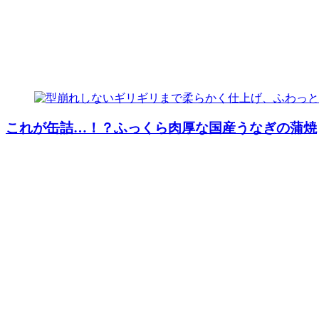
これが缶詰…！？ふっくら肉厚な国産うなぎの蒲焼