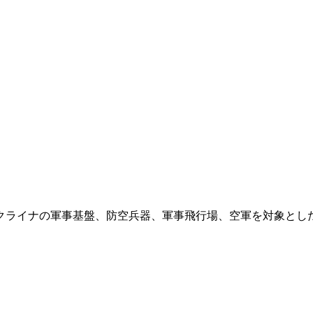
クライナの軍事基盤、防空兵器、軍事飛行場、空軍を対象とし