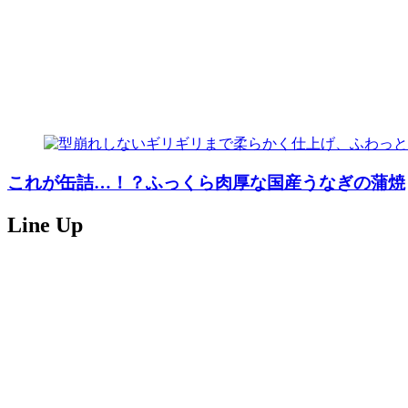
これが缶詰…！？ふっくら肉厚な国産うなぎの蒲焼
Line Up