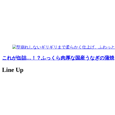
これが缶詰…！？ふっくら肉厚な国産うなぎの蒲焼
Line Up