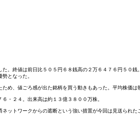
した。終値は前日比５０５円６８銭高の２万６４７６円５０銭
優勢となった。
たため、値ごろ感が出た銘柄を買う動きもあった。平均株価は
７６・２４。出来高は約１３億３８００万株。
済ネットワークからの遮断という強い措置が今回は見送られた