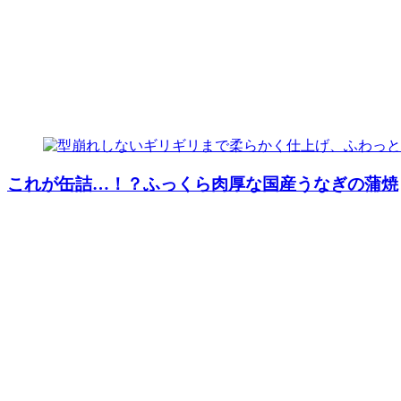
これが缶詰…！？ふっくら肉厚な国産うなぎの蒲焼