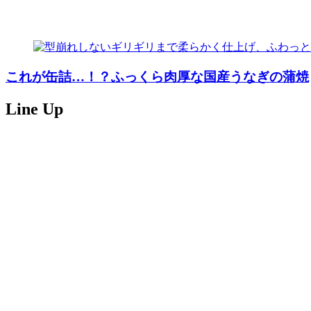
これが缶詰…！？ふっくら肉厚な国産うなぎの蒲焼
Line Up