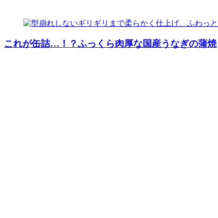
これが缶詰…！？ふっくら肉厚な国産うなぎの蒲焼