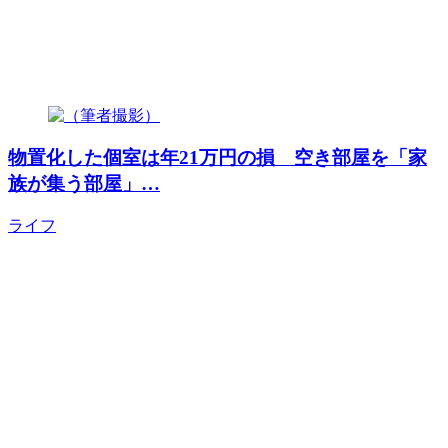
物置化した個室は年21万円の損 空き部屋を「家
族が集う部屋」…
ライフ