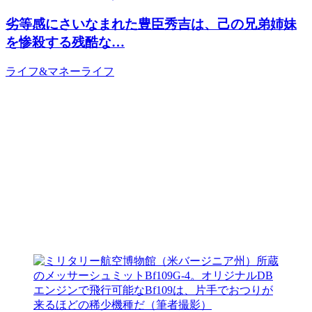
劣等感にさいなまれた豊臣秀吉は、己の兄弟姉妹
を惨殺する残酷な…
ライフ&マネー
ライフ