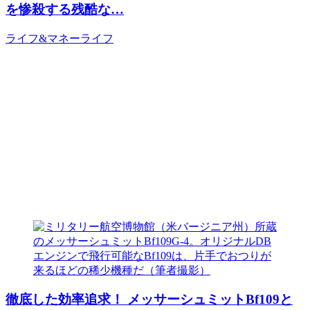
を惨殺する残酷な…
ライフ&マネー
ライフ
徹底した効率追求！ メッサーシュミットBf109と