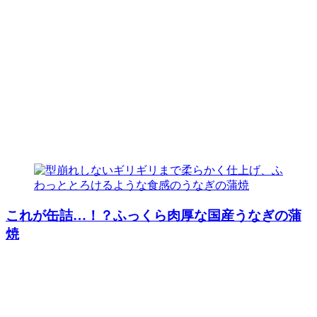
これが缶詰…！？ふっくら肉厚な国産うなぎの蒲
焼