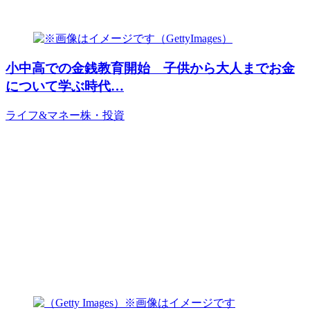
小中高での金銭教育開始 子供から大人までお金
について学ぶ時代…
ライフ&マネー
株・投資