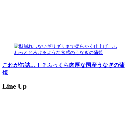
これが缶詰…！？ふっくら肉厚な国産うなぎの蒲
焼
Line Up