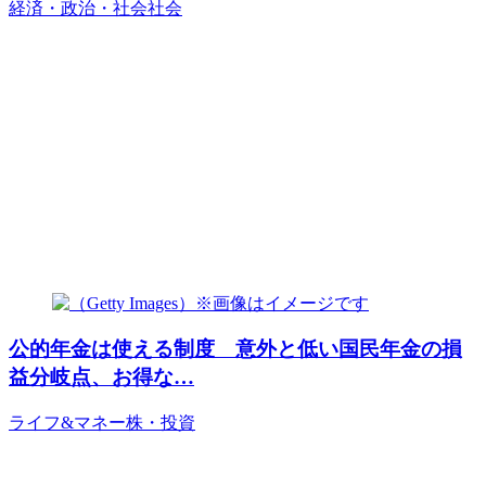
経済・政治・社会
社会
公的年金は使える制度 意外と低い国民年金の損
益分岐点、お得な…
ライフ&マネー
株・投資