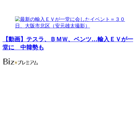
【動画】テスラ、ＢＭＷ、ベンツ…輸入ＥＶが一
堂に 中韓勢も