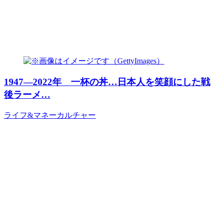
1947―2022年 一杯の丼…日本人を笑顔にした戦
後ラーメ…
ライフ&マネー
カルチャー