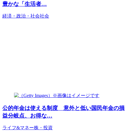
豊かな「生活者…
経済・政治・社会
社会
公的年金は使える制度 意外と低い国民年金の損
益分岐点、お得な…
ライフ&マネー
株・投資