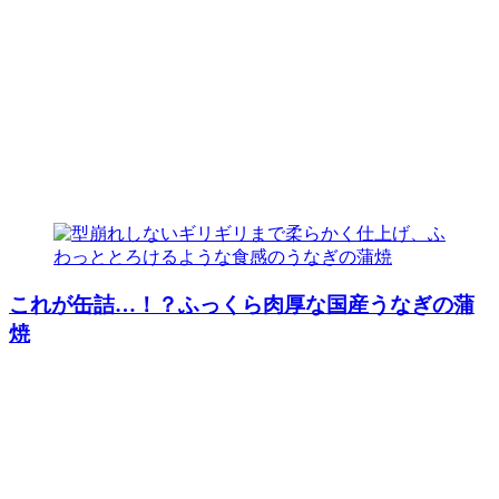
これが缶詰…！？ふっくら肉厚な国産うなぎの蒲
焼