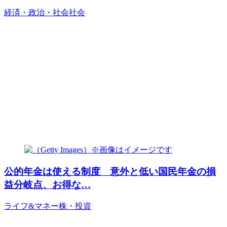
経済・政治・社会
社会
公的年金は使える制度 意外と低い国民年金の損
益分岐点、お得な…
ライフ&マネー
株・投資