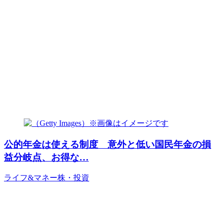
公的年金は使える制度 意外と低い国民年金の損
益分岐点、お得な…
ライフ&マネー
株・投資