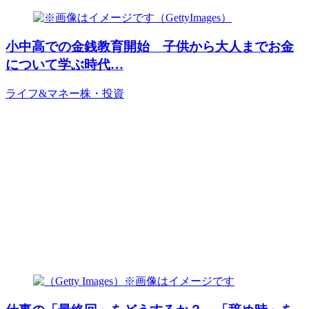
小中高での金銭教育開始 子供から大人までお金
について学ぶ時代…
ライフ&マネー
株・投資