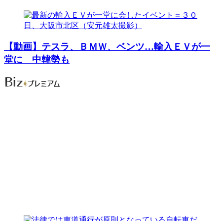
【動画】テスラ、ＢＭＷ、ベンツ…輸入ＥＶが一
堂に 中韓勢も