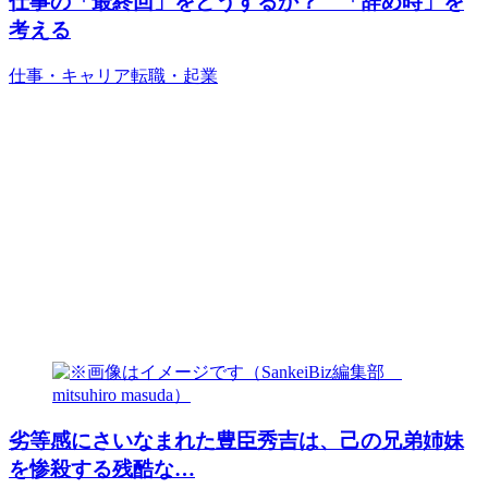
仕事の「最終回」をどうするか？ 「辞め時」を
考える
仕事・キャリア
転職・起業
劣等感にさいなまれた豊臣秀吉は、己の兄弟姉妹
を惨殺する残酷な…