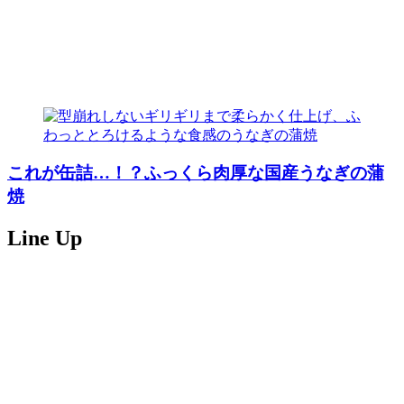
これが缶詰…！？ふっくら肉厚な国産うなぎの蒲
焼
Line Up