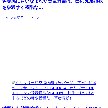
劣等感にさいなまれた豊臣秀吉は、己の兄弟姉妹
を惨殺する残酷な…
ライフ&マネー
ライフ