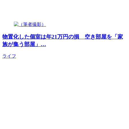
物置化した個室は年21万円の損 空き部屋を「家
族が集う部屋」…
ライフ