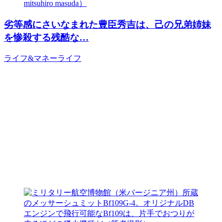
劣等感にさいなまれた豊臣秀吉は、己の兄弟姉妹
を惨殺する残酷な…
ライフ&マネー
ライフ