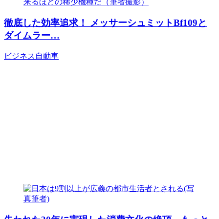
徹底した効率追求！ メッサーシュミットBf109と
ダイムラー…
ビジネス
自動車