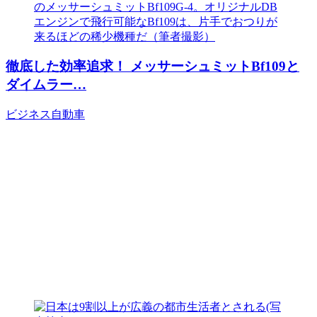
徹底した効率追求！ メッサーシュミットBf109と
ダイムラー…
ビジネス
自動車