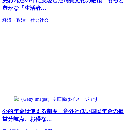
失われた30年に実現した消費文化の絶頂 もっと
豊かな「生活者…
経済・政治・社会
社会
公的年金は使える制度 意外と低い国民年金の損
益分岐点、お得な…