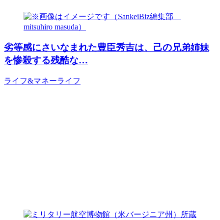
劣等感にさいなまれた豊臣秀吉は、己の兄弟姉妹
を惨殺する残酷な…
ライフ&マネー
ライフ