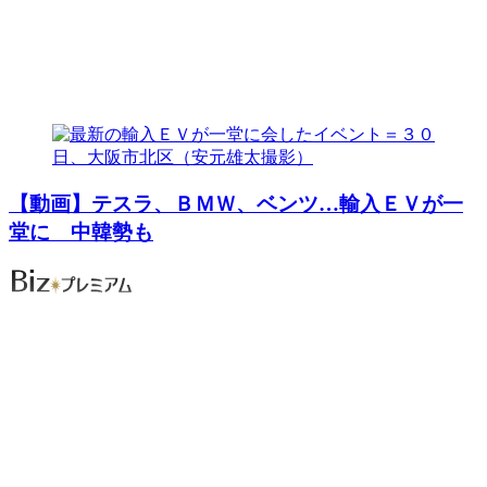
【動画】テスラ、ＢＭＷ、ベンツ…輸入ＥＶが一
堂に 中韓勢も