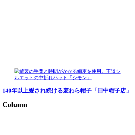
140年以上愛され続ける麦わら帽子「田中帽子店」
Column