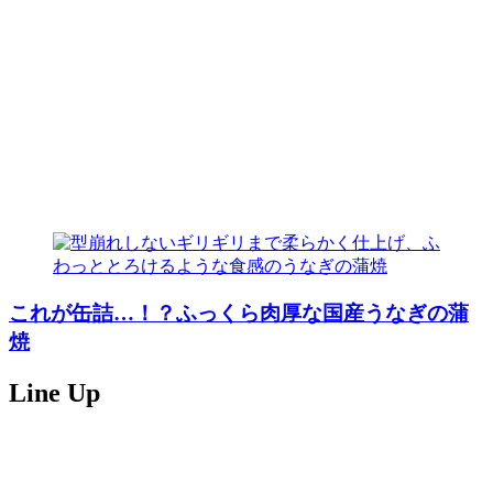
これが缶詰…！？ふっくら肉厚な国産うなぎの蒲
焼
Line Up