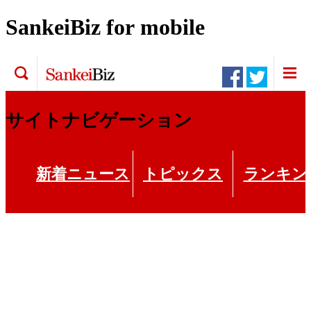
SankeiBiz for mobile
検索
【高論卓説】ついに始まるタックスヘ
イブン対策
サイトナビゲーション
PR
新着ニュース
トピックス
ランキン
PR