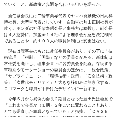
ていく」と、新政権と歩調を合わせる狙いを語った。
新任副会長には二輪車業界代表でヤマハ発動機の日高祥
博社長、大型車代表としていすゞ自動車の片山正則社長が
就く。ホンダの神子柴寿昭会長と事務方は続投し、副会長
は４人態勢に。加盟全１４社による理事会が意思決定機関
であることや、約１００人の職員体制には変更はない。
現在は理事会のもとに常任委員会があり、その下に「技
術管理」「税制」「国際」などの委員会がある。新体制は
常任委を廃止し、理事会直下に各委員会を配置。存続する
車種別やモーターショーの委員会のほかは、「総合政策」
「サプライチェーン」「環境技術・政策」「安全技術・政
策」「次世代モビリティ」と大きな枠組みに簡素化する。
ロゴマークも職員が手掛けたデザインに一新する。
今年５月から異例の会長２期目となった豊田氏は会見で
「これまで会長が（１期）２年ごとに変わることもあり、
とても硬直した組織となっていた」と指摘。「ＣＡＳＥ」