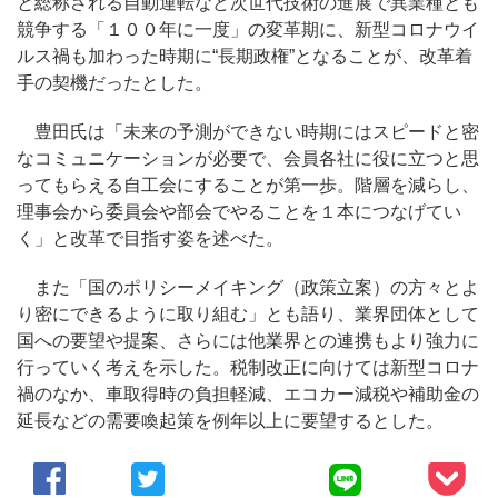
と総称される自動運転など次世代技術の進展で異業種とも
競争する「１００年に一度」の変革期に、新型コロナウイ
ルス禍も加わった時期に“長期政権”となることが、改革着
手の契機だったとした。
豊田氏は「未来の予測ができない時期にはスピードと密
なコミュニケーションが必要で、会員各社に役に立つと思
ってもらえる自工会にすることが第一歩。階層を減らし、
理事会から委員会や部会でやることを１本につなげてい
く」と改革で目指す姿を述べた。
また「国のポリシーメイキング（政策立案）の方々とよ
り密にできるように取り組む」とも語り、業界団体として
国への要望や提案、さらには他業界との連携もより強力に
行っていく考えを示した。税制改正に向けては新型コロナ
禍のなか、車取得時の負担軽減、エコカー減税や補助金の
延長などの需要喚起策を例年以上に要望するとした。