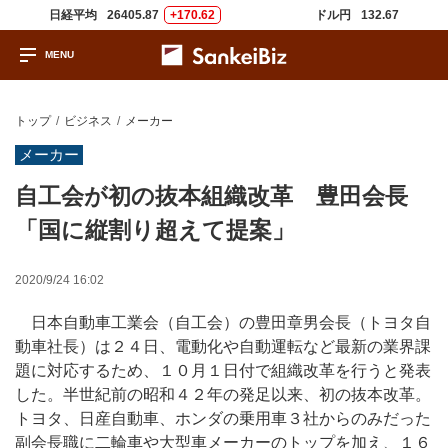
日経平均
26405.87
+170.62
ドル円
132.67
トップ
ビジネス
メーカー
メーカー
自工会が初の抜本組織改革 豊田会長
「国に縦割り超えて提案」
2020/9/24 16:02
日本自動車工業会（自工会）の豊田章男会長（トヨタ自
動車社長）は２４日、電動化や自動運転など最新の業界課
題に対応するため、１０月１日付で組織改革を行うと発表
した。半世紀前の昭和４２年の発足以来、初の抜本改革。
トヨタ、日産自動車、ホンダの乗用車３社からのみだった
副会長職に二輪車や大型車メーカーのトップを加え、１６