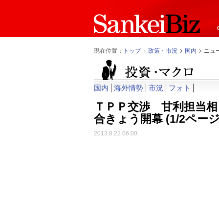
現在位置：
トップ
政策・市況
国内
ニュ
国内
海外情勢
市況
フォト
ＴＰＰ交渉 甘利担当相
合きょう開幕
(1/2ページ
2013.8.22 06:00