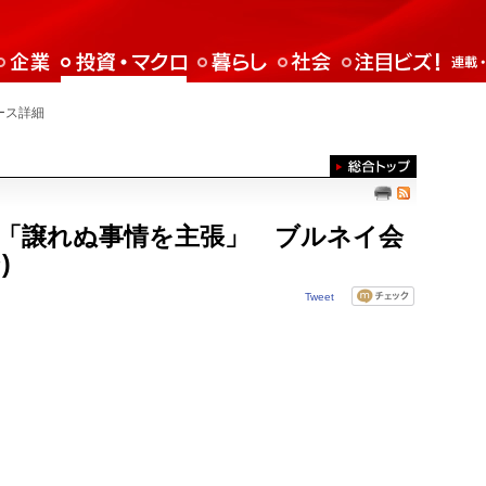
ース詳細
「譲れぬ事情を主張」 ブルネイ会
)
Tweet