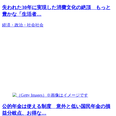
失われた30年に実現した消費文化の絶頂 もっと
豊かな「生活者…
経済・政治・社会
社会
公的年金は使える制度 意外と低い国民年金の損
益分岐点、お得な…