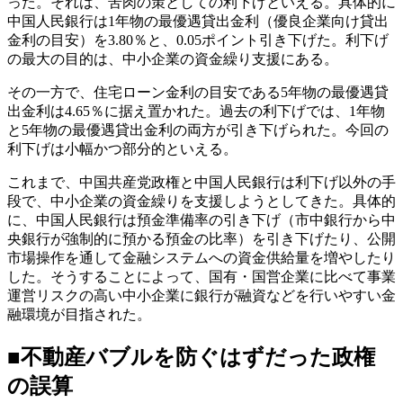
った。それは、苦肉の策としての利下げといえる。具体的に
中国人民銀行は1年物の最優遇貸出金利（優良企業向け貸出
金利の目安）を3.80％と、0.05ポイント引き下げた。利下げ
の最大の目的は、中小企業の資金繰り支援にある。
その一方で、住宅ローン金利の目安である5年物の最優遇貸
出金利は4.65％に据え置かれた。過去の利下げでは、1年物
と5年物の最優遇貸出金利の両方が引き下げられた。今回の
利下げは小幅かつ部分的といえる。
これまで、中国共産党政権と中国人民銀行は利下げ以外の手
段で、中小企業の資金繰りを支援しようとしてきた。具体的
に、中国人民銀行は預金準備率の引き下げ（市中銀行から中
央銀行が強制的に預かる預金の比率）を引き下げたり、公開
市場操作を通して金融システムへの資金供給量を増やしたり
した。そうすることによって、国有・国営企業に比べて事業
運営リスクの高い中小企業に銀行が融資などを行いやすい金
融環境が目指された。
■不動産バブルを防ぐはずだった政権
の誤算