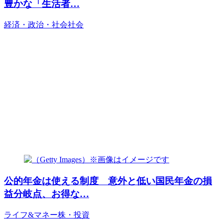
豊かな「生活者…
経済・政治・社会
社会
公的年金は使える制度 意外と低い国民年金の損
益分岐点、お得な…
ライフ&マネー
株・投資