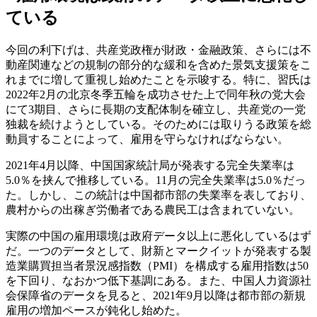
ている
今回の利下げは、共産党政権が財政・金融政策、さらには不
動産関連などの規制の部分的な緩和を含めた景気支援策をこ
れまでに増して重視し始めたことを示唆する。特に、習氏は
2022年2月の北京冬季五輪を成功させた上で同年秋の党大会
にて3期目、さらに長期の支配体制を確立し、共産党の一党
独裁を続けようとしている。そのためには取りうる政策を総
動員することによって、雇用を守らなければならない。
2021年4月以降、中国国家統計局が発表する完全失業率は
5.0％を挟んで推移している。11月の完全失業率は5.0％だっ
た。しかし、この統計は中国都市部の失業率を表しており、
農村からの出稼ぎ労働者である農民工は含まれていない。
実際の中国の雇用環境は政府データ以上に悪化しているはず
だ。一つのデータとして、財新とマークイットが発表する製
造業購買担当者景況感指数（PMI）を構成する雇用指数は50
を下回り、なおかつ低下基調にある。また、中国人力資源社
会保障省のデータを見ると、2021年9月以降は都市部の新規
雇用の増加ペースが鈍化し始めた。