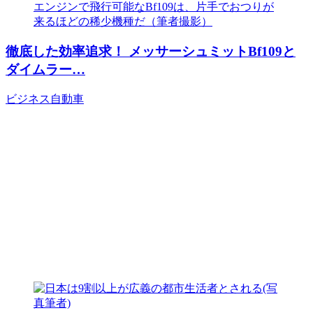
徹底した効率追求！ メッサーシュミットBf109と
ダイムラー…
ビジネス
自動車