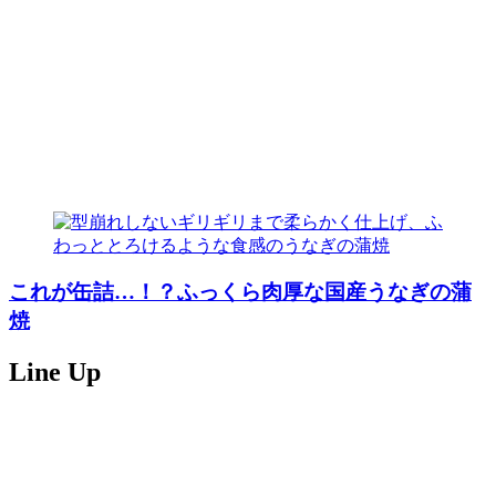
これが缶詰…！？ふっくら肉厚な国産うなぎの蒲
焼
Line Up