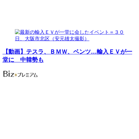
【動画】テスラ、ＢＭＷ、ベンツ…輸入ＥＶが一
堂に 中韓勢も