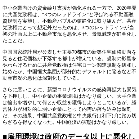
中小企業向けの資金繰り支援が強化される一方で、2020年夏
に共産党政権は、“3つのレッドライン”と呼ばれる不動産融
資規制を実施し、不動産バブルの鎮静化に取り組んだ。共産
党政権にとって想定外だったのは、3つのレッドラインが当
初の計画以上に不動産市況を悪化させ、景気減速が鮮明化し
たことだ。
中国国家統計局が公表した主要70都市の新築住宅価格動向を
見ると住宅価格が下落する都市が増えている。規制の影響を
やわらげるために共産党政権は住宅ローン関連規制を緩和し
始めたが、中国恒大集団が部分的なデフォルトに陥るなど不
動産市況の悪化は深刻化している。
さらに悪いことに、新型コロナウイルスの感染再拡大も景気
を下押しし、中小企業の事業環境はかなり厳しい。大手企業
は輸出を増やして何とか収益を獲得しようとしているが、経
営体力が相対的に弱い企業にとって内需の落ち込みは深刻
だ。その結果、中国共産党政権と中央銀行は利下げに踏み切
らざるを得なくなった。中国経済の実態はかなり厳しい。
■雇用環境は政府のデータ以上に悪化し