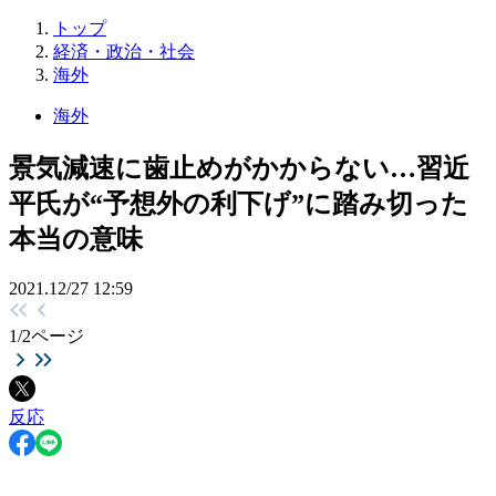
トップ
経済・政治・社会
海外
海外
景気減速に歯止めがかからない…習近
平氏が“予想外の利下げ”に踏み切った
本当の意味
2021.12/27 12:59
1
/
2
ページ
反応