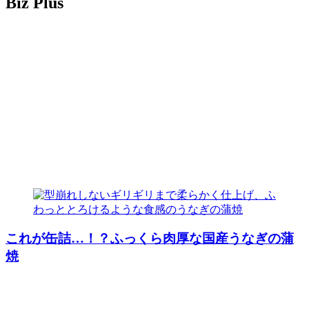
Biz Plus
これが缶詰…！？ふっくら肉厚な国産うなぎの蒲
焼