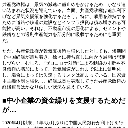
共産党政権は、景気の減速に歯止めをかけるため、かなり追
い込まれた状況を迎えている。当面、共産党政権は追加利下
げなど景気支援策を強化するだろう。特に、雇用を維持する
ために道路や鉄道の建設などインフラ投資は積み増される可
能性が高い。それは、不動産市況の悪化による、セメントや
鉄鋼などの過剰生産能力を部分的に吸収するためにも重要
だ。
ただ、共産党政権が景気支援策を強化したとしても、短期間
で中国経済が落ち着き、徐々に持ち直しに向かう展開は想定
しづらい。むしろ、“ゼロコロナ対策”による動線の寸断や不
良債権の増加によって、景気減速がこれまで以上に鮮明化
し、場合によっては失速するリスクは高まっている。国家資
本主義体制を強化し、経済成長を実現してきた共産党政権の
経済運営はかなり厳しい状況を迎えている。
■中小企業の資金繰りを支援するためだ
が…
2020年4月以来、1年8カ月ぶりに中国人民銀行が利下げを行