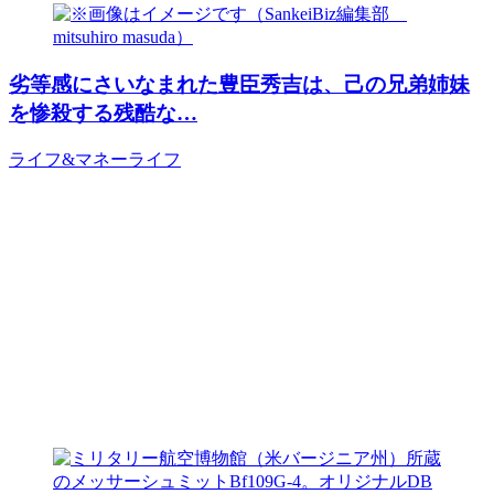
劣等感にさいなまれた豊臣秀吉は、己の兄弟姉妹
を惨殺する残酷な…
ライフ&マネー
ライフ