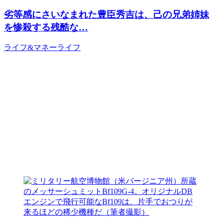
劣等感にさいなまれた豊臣秀吉は、己の兄弟姉妹
を惨殺する残酷な…
ライフ&マネー
ライフ