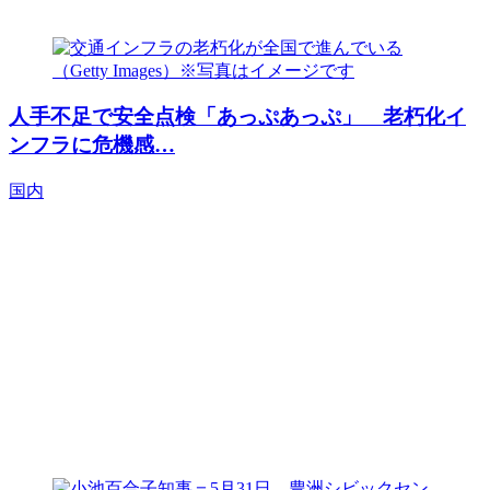
人手不足で安全点検「あっぷあっぷ」 老朽化イ
ンフラに危機感…
国内