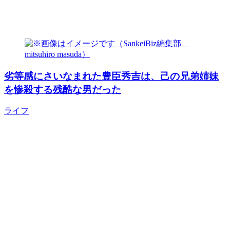
劣等感にさいなまれた豊臣秀吉は、己の兄弟姉妹
を惨殺する残酷な男だった
ライフ