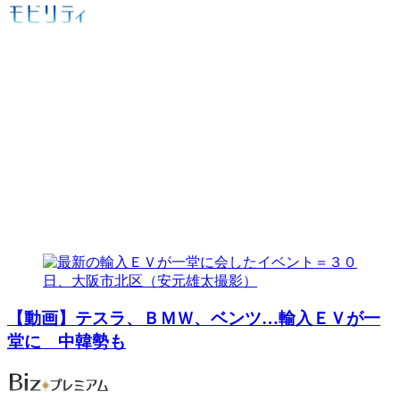
【動画】テスラ、ＢＭＷ、ベンツ…輸入ＥＶが一
堂に 中韓勢も