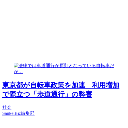
東京都が自転車政策を加速 利用増加
で際立つ「歩道通行」の弊害
社会
SankeiBiz編集部