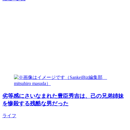
劣等感にさいなまれた豊臣秀吉は、己の兄弟姉妹
を惨殺する残酷な男だった
ライフ