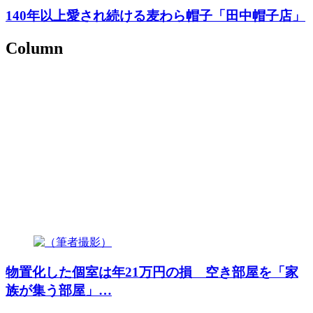
140年以上愛され続ける麦わら帽子「田中帽子店」
Column
物置化した個室は年21万円の損 空き部屋を「家
族が集う部屋」…