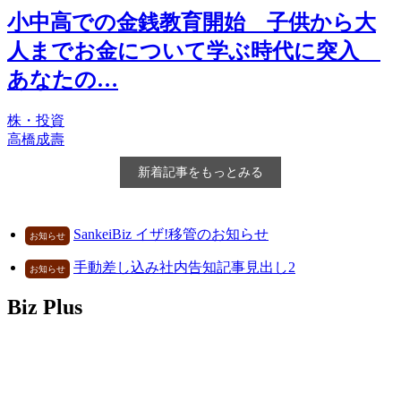
小中高での金銭教育開始 子供から大
人までお金について学ぶ時代に突入
あなたの…
株・投資
高橋成壽
新着記事をもっとみる
SankeiBiz イザ!移管のお知らせ
お知らせ
手動差し込み社内告知記事見出し2
お知らせ
Biz Plus