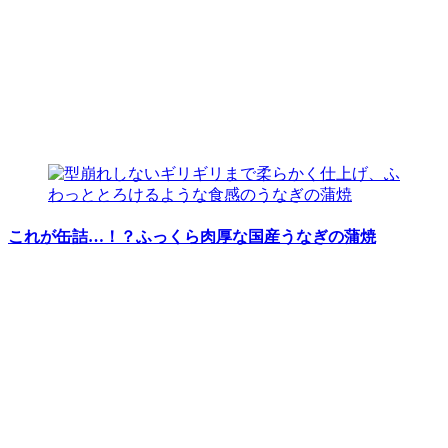
これが缶詰…！？ふっくら肉厚な国産うなぎの蒲焼