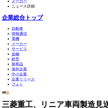
メーカー
ニュース詳細
企業
総合トップ
自動車
情報通信
電機
メーカー
サービス
金融
経営
新商品
海外企業
中小企業
企業リリース
フォト
三菱重工、リニア車両製造見