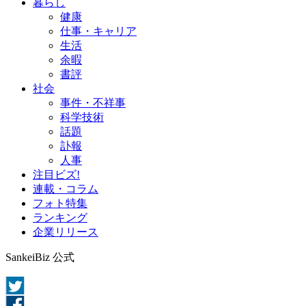
暮らし
健康
仕事・キャリア
生活
余暇
書評
社会
事件・不祥事
科学技術
話題
訃報
人事
注目ビズ!
連載・コラム
フォト特集
ランキング
企業リリース
SankeiBiz 公式