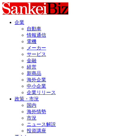
企業
自動車
情報通信
電機
メーカー
サービス
金融
経営
新商品
海外企業
中小企業
企業リリース
政策・市況
国内
海外情勢
市況
ニュース解説
投資講座