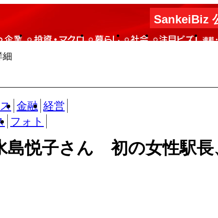
SankeiBiz
詳細
ビス
金融
経営
ス
フォト
水島悦子さん 初の女性駅長