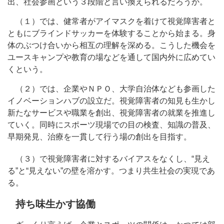
出、社会参画という３段階と言い換えられるだろうか。
（１）では、健常者がアイマスクを着けて視覚障害者と
ともにブラインドサッカーを体験することから始まる。身
体のぶつけ合いから相互の理解を深める。こうした機会を
ユースキャンプや教育の場などを通して国内外に広めてい
くという。
（２）では、企業やＮＰＯ、大学自治体なども参画した
イノベーションハブの設立だ。視覚障害者の知見も生かし
新たなサービスや職業を創出、視覚障害者の就業を推進し
ていく。同時にスポーツ現場での目の検査、知識の普及、
早期発見、治療を一貫して行う場の創出を目指す。
（３）で視覚障害者に対するバイアスをなくし、“見え
る”と“見えない”の壁を溶かす。つまり共生社会の実現であ
る。
持ち味生かす協働