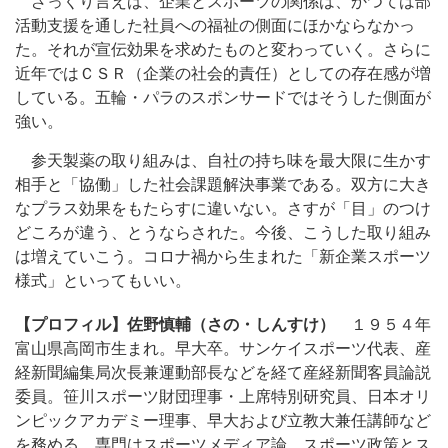
ざっくり言えば、企業とスポーツの関係は、かつては部
活動支援を通した社員への福祉の側面にほかならなかっ
た。それが宣伝効果を求めたものと変わっていく。さらに
近年ではＣＳＲ（企業の社会的責任）としての存在感が増
している。五輪・パラのスポンサードではそうした側面が
強い。
参天製薬の取り組みは、自社の持ち味を最大限に生かす
相手と「協働」した社会課題解決事業である。双方に大き
なプラス効果をもたらすに違いない。さすが「目」のつけ
どころが違う、とうならされた。今後、こうした取り組み
は増えていこう。コロナ禍から生まれた「新企業スポーツ
様式」といってもいい。
【プロフィル】佐野慎輔（さの・しんすけ）
１９５４年
富山県高岡市生まれ。早大卒。サンケイスポーツ代表、産
経新聞編集局次長兼運動部長などを経て産経新聞客員論説
委員。笹川スポーツ財団理事・上席特別研究員、日本オリ
ンピックアカデミー理事、早大および立教大兼任講師など
を務める。専門はスポーツメディア論、スポーツ政策とス