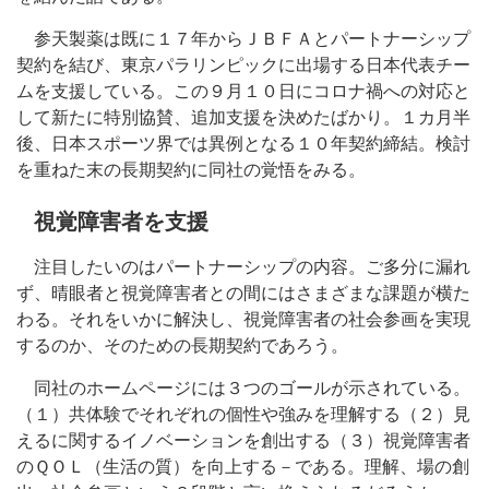
参天製薬は既に１７年からＪＢＦＡとパートナーシップ
契約を結び、東京パラリンピックに出場する日本代表チー
ムを支援している。この９月１０日にコロナ禍への対応と
して新たに特別協賛、追加支援を決めたばかり。１カ月半
後、日本スポーツ界では異例となる１０年契約締結。検討
を重ねた末の長期契約に同社の覚悟をみる。
視覚障害者を支援
注目したいのはパートナーシップの内容。ご多分に漏れ
ず、晴眼者と視覚障害者との間にはさまざまな課題が横た
わる。それをいかに解決し、視覚障害者の社会参画を実現
するのか、そのための長期契約であろう。
同社のホームページには３つのゴールが示されている。
（１）共体験でそれぞれの個性や強みを理解する（２）見
えるに関するイノベーションを創出する（３）視覚障害者
のＱＯＬ（生活の質）を向上する－である。理解、場の創