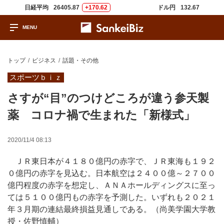
日経平均
26405.87
+170.62
ドル円
132.67
トップ
ビジネス
話題・その他
スポーツｂｉｚ
さすが“目”のつけどころが違う参天製
薬 コロナ禍で生まれた「新様式」
2020/11/4 08:13
ＪＲ東日本が４１８０億円の赤字で、ＪＲ東海も１９２
０億円の赤字を見込む。日本航空は２４００億～２７００
億円程度の赤字を想定し、ＡＮＡホールディングスに至っ
ては５１００億円もの赤字を予測した。いずれも２０２１
年３月期の連結最終損益見通しである。（尚美学園大学教
授・佐野慎輔）