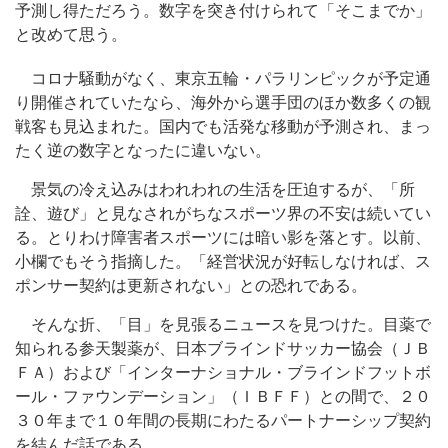
予測し得ただろう。数字を突き付けられて「そこまでか」
と改めて思う。
コロナ騒動がなく、東京五輪・パラリンピックが予定通
り開催されていたなら、海外から選手団のほか数多くの観
戦客も見込まれた。国内でも活発な移動が予測され、まっ
たく逆の数字となったに違いない。
景気の冷え込みはわれわれの生活を圧迫するが、「所
詮、遊び」と見なされがちなスポーツ界の不安は続いてい
る。とりわけ障害者スポーツには暗い影を落とす。以前、
小欄でもそう指摘した。「経営状況が好転しなければ、ス
ポンサー契約は更新されない」との恐れである。
そんな折、「目」を見張るニュースを見つけた。目薬で
知られる参天製薬が、日本ブラインドサッカー協会（ＪＢ
ＦＡ）および「インターナショナル・ブラインドフットボ
ール・ファウンデーション」（ＩＢＦＦ）との間で、２０
３０年まで１０年間の長期にわたるパートナーシップ契約
を結んだ話である。