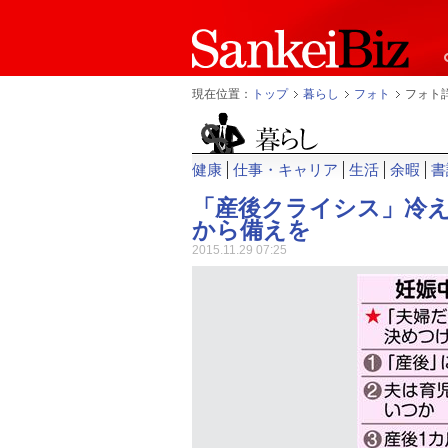
現在位置：
トップ
暮らし
フォト
フォト
健康
仕事・キャリア
生活
余暇
書
「産後クライシス」冷
から備えを
2015.11.29 07:25