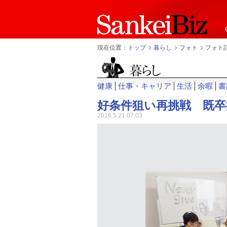
現在位置：
トップ
暮らし
フォト
フォト
健康
仕事・キャリア
生活
余暇
書
好条件狙い再挑戦 既卒
2016.5.21 07:03