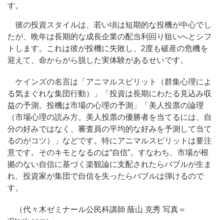
す。
彼の投資スタイルは、若い頃は短期的な投機が中心でし
たが、晩年は長期的な成長企業の配当利回り狙いへとシフ
トします。これは彼が投機に失敗し、2度も破産の危機を
迎えて、命からがら脱した実体験があるせいです。
ケインズの名言は「アニマルスピリット（群集心理によ
る気まぐれな集団行動）」「投資は長期にわたる見込み収
益の予測。投機は市場の心理の予測」「美人投票の論理
（市場心理の読み方。美人投票の優勝者を当てるには、自
分の好みではなく、審査員の平均的な好みを予測して当て
るのがコツ）」などです。特にアニマルスピリットは要注
意です。そのキモとなるのは“自信”。すなわち、市場が根
拠のない自信に基づく楽観論に支配されたらバブルが生ま
れ、投資家が集団で自信を失ったらバブルは弾けるので
す。
（代々木ゼミナール公民科講師 蔭山 克秀 写真＝