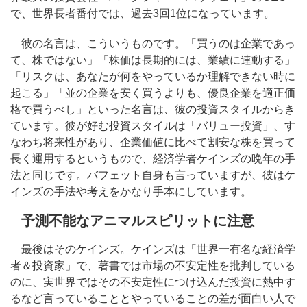
で、世界長者番付では、過去3回1位になっています。
彼の名言は、こういうものです。「買うのは企業であっ
て、株ではない」「株価は長期的には、業績に連動する」
「リスクは、あなたが何をやっているか理解できない時に
起こる」「並の企業を安く買うよりも、優良企業を適正価
格で買うべし」といった名言は、彼の投資スタイルからき
ています。彼が好む投資スタイルは「バリュー投資」、す
なわち将来性があり、企業価値に比べて割安な株を買って
長く運用するというもので、経済学者ケインズの晩年の手
法と同じです。バフェット自身も言っていますが、彼はケ
インズの手法や考えをかなり手本にしています。
予測不能なアニマルスピリットに注意
最後はそのケインズ。ケインズは「世界一有名な経済学
者＆投資家」で、著書では市場の不安定性を批判している
のに、実世界ではその不安定性につけ込んだ投資に熱中す
るなど言っていることとやっていることの差が面白い人で