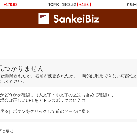
7
+170.62
TOPIX
1902.52
+4.58
ドル円
見つかりません
ジは削除されたか、名前が変更されたか、一時的に利用できない可能性
試しください。
いかどうかを確認し（大文字・小文字の区別も含めて確認）、
場合は正しいURLをアドレスボックスに入力
戻る］ボタンをクリックして前のページに戻る
プに戻る