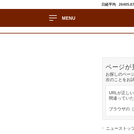
日経平均
26405.8
MENU
ページが
お探しのペー
次のことをお
URLが正し
間違っていた
ブラウザの［
ニューストッ