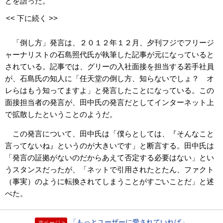
どを語った。
<< 下に続く >>
「倒し方」発言は、２０１２年１２月、夕刊フジでフリージ
ャーナリストの石島照代氏が執筆した記事が元になっていると
されている。記事では、グリーの入社面接を担当する若手社員
が、石島氏の知人に「任天堂の倒し方、知らないでしょ？ オ
レらはもう知ってますよ」と発言したことになっている。この
面接担当者の発言が、田中氏の発言だとしてインターネット上
で拡散したということのようだ。
この発言について、田中氏は「僕らとしては、『そんなこと
言ってないね』というのが大きいです」と断言する。田中氏は
「発言の証拠がないのだからあえて否定する必要はない」とい
うスタンスだったが、「ネットで引用されたとたん、ファクト
（事実）のように転換されてしまうことがすごいことだ」と述
べた。
「もっとユーザーに愛されていれば」