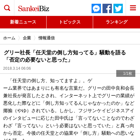
検索
新着ニュース
トピックス
ランキング
ホーム
企業
情報通信
グリー社長「任天堂の倒し方知ってる」騒動を語る
「否定の必要ないと思った」
2018.3.14 06:06
1/1枚
「任天堂の倒し方、知ってますよ」。ゲ
ーム業界ではあまりにも有名な言葉だ。グリーの田中良和会長
兼社長が発言したとされ、インターネット上でグリーの業績が
悪化した際などに「倒し方知ってるんじゃなかったのか」など
揶揄（やゆ）されている。しかし、フジサンケイビジネスアイ
のインタビューに応じた田中氏は「言ってないことなのでわざ
わざ『言ってない』という必要はないと思っていた」と真っ向
から否定。今後の任天堂との協業や「倒し方」騒動への思いな