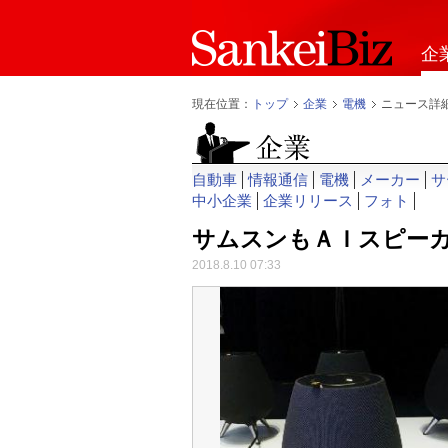
企
現在位置：
トップ
企業
電機
ニュース詳
自動車
情報通信
電機
メーカー
サ
中小企業
企業リリース
フォト
サムスンもＡＩスピー
2018.8.10 07:33