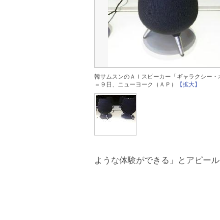
韓サムスンのＡＩスピーカー「ギャラクシー・
＝９日、ニューヨーク（ＡＰ）
【拡大】
ような体験ができる」とアピール