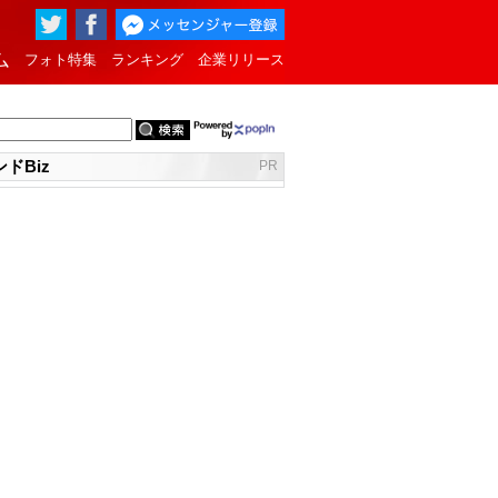
ム
フォト特集
ランキング
企業リリース
ドBiz
PR