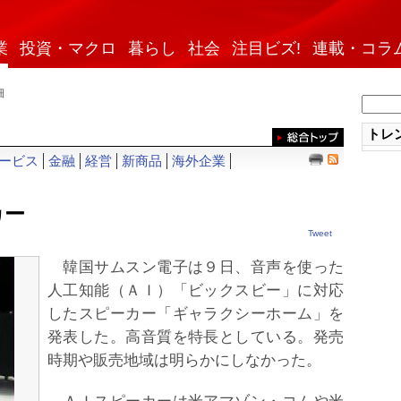
業
投資・マクロ
暮らし
社会
注目ビズ!
連載・コラ
細
トレン
ービス
金融
経営
新商品
海外企業
カー
Tweet
韓国サムスン電子は９日、音声を使った
人工知能（ＡＩ）「ビックスビー」に対応
したスピーカー「ギャラクシーホーム」を
発表した。高音質を特長としている。発売
時期や販売地域は明らかにしなかった。