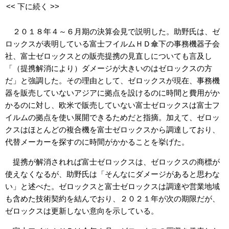
<< 下に続く >>
２０１８年４～６月期の決算会見で説明した。助野氏は、ゼ
ロックスが表明している富士フイルムＨＤ傘下の事務機器子会
社、富士ゼロックスとの販売提携の見直しについても言及し
「（提携解消により）ダメージが大きいのはゼロックスの方
だ」と強調した。その理由として、ゼロックスが現在、事務機
器を販売していないアジアに拠点を設けるのに時間と費用がか
かるのに対し、欧米で販売していない富士ゼロックスは富士フ
イルムの拠点を使い展開できるためだと指摘。加えて、ゼロッ
クスはほとんどの複合機を富士ゼロックスから調達しており、
代替メーカーを探すのに時間がかかることを挙げた。
提携が解消されれば富士ゼロックスは、ゼロックスの商標が
使えなくなるが、助野氏は「そんなにダメージがあると思わな
い」と述べた。ゼロックスと富士ゼロックスは調達や営業地域
も含めた技術契約を結んでおり、２０２１年が次の期限だが、
ゼロックスは更新しない意向を示している。