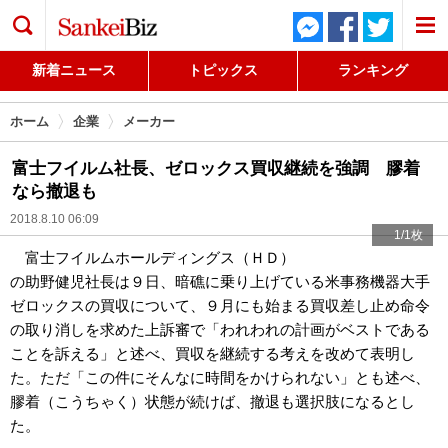
検索
新着ニュース
トピックス
ランキング
ホーム
企業
メーカー
富士フイルム社長、ゼロックス買収継続を強調 膠着
なら撤退も
2018.8.10 06:09
1/1枚
富士フイルムホールディングス（ＨＤ）
の助野健児社長は９日、暗礁に乗り上げている米事務機器大手
ゼロックスの買収について、９月にも始まる買収差し止め命令
の取り消しを求めた上訴審で「われわれの計画がベストである
ことを訴える」と述べ、買収を継続する考えを改めて表明し
た。ただ「この件にそんなに時間をかけられない」とも述べ、
膠着（こうちゃく）状態が続けば、撤退も選択肢になるとし
た。