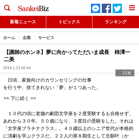
検索
新着ニュース
トピックス
ランキング
ホーム
企業
サービス
【講師のホンネ】夢に向かってただいま成長 柿澤一
二美
2019.1.23 06:44
1/1枚
日頃、家族向けのカウンセリングの仕事
を行う中、捨てきれない「夢」が１つあった。
<< 下に続く >>
１０代の頃に老舗の劇団文学座を２度受験するも合格せず。
あれから３０年。５０歳になり、３度目の受験をした。それは
「文学座プラチナクラス」。４０歳以上のシニア世代が本格的
に演劇を学ぶクラスだ。２２人の第８期生として念願叶（か