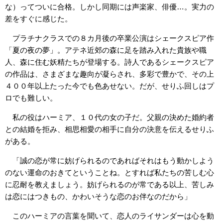
な）ってついに合格。しかし同期には声楽家、俳優…。実力の
差をすぐに感じた。
プラチナクラスでの８カ月後の卒業公演はシェークスピア作
「夏の夜の夢」。アテネ近郊の森に足を踏み入れた貴族や職
人、森に住む妖精たちが登場する。詩人であるシェークスピア
の作品は、さまざまな趣向が凝らされ、多彩で豊かで、その上
４００年以上たった今でも色あせない。だが、せりふ回しはプ
ロでも難しい。
私の役はハーミア、１０代の女の子だ。父親の決めた婚約者
との結婚を拒み、相思相愛の相手に自分の決意を伝えるせりふ
がある。
「誠の恋が常に妨げられるのであればそれはもう動かしよう
のない運命のおきてということね。とすれば私たちの苦しむ心
に忍耐を教えましょう。妨げられるのが常である以上、苦しみ
は恋にはつきもの、かわいそうな恋のお伴なのだから」
このハーミアの言葉を聞いて、恋人のライサンダーは心を動