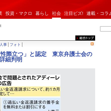
業
投資・マクロ
暮らし
社会
注目ビズ!
連載・コラ
細
人事
フォト
質性際立つ」と認定 東京弁護士会の
詳細判明