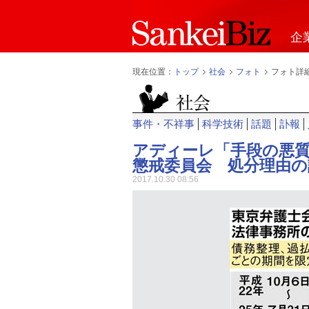
企
現在位置：
トップ
社会
フォト
フォト詳
事件・不祥事
科学技術
話題
訃報
アディーレ「手段の悪
懲戒委員会 処分理由の
2017.10.30 08:56