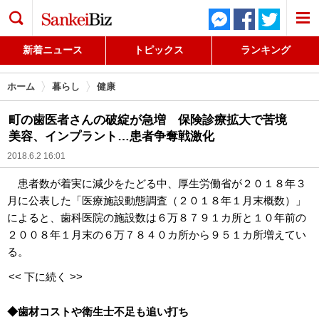
検索
新着ニュース
トピックス
ランキング
ホーム
暮らし
健康
町の歯医者さんの破綻が急増 保険診療拡大で苦境
美容、インプラント…患者争奪戦激化
2018.6.2 16:01
患者数が着実に減少をたどる中、厚生労働省が２０１８年３
月に公表した「医療施設動態調査（２０１８年１月末概数）」
によると、歯科医院の施設数は６万８７９１カ所と１０年前の
２００８年１月末の６万７８４０カ所から９５１カ所増えてい
る。
<< 下に続く >>
◆歯材コストや衛生士不足も追い打ち