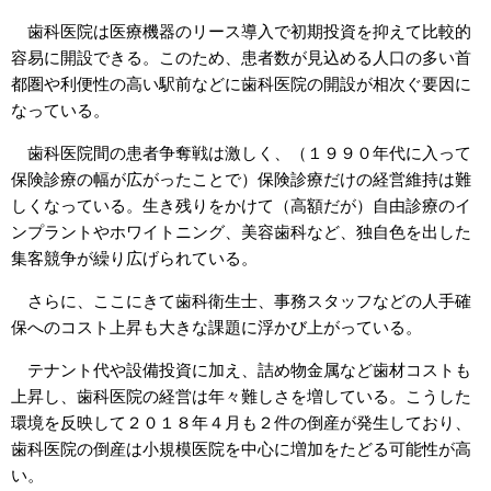
歯科医院は医療機器のリース導入で初期投資を抑えて比較的
容易に開設できる。このため、患者数が見込める人口の多い首
都圏や利便性の高い駅前などに歯科医院の開設が相次ぐ要因に
なっている。
歯科医院間の患者争奪戦は激しく、（１９９０年代に入って
保険診療の幅が広がったことで）保険診療だけの経営維持は難
しくなっている。生き残りをかけて（高額だが）自由診療のイ
ンプラントやホワイトニング、美容歯科など、独自色を出した
集客競争が繰り広げられている。
さらに、ここにきて歯科衛生士、事務スタッフなどの人手確
保へのコスト上昇も大きな課題に浮かび上がっている。
テナント代や設備投資に加え、詰め物金属など歯材コストも
上昇し、歯科医院の経営は年々難しさを増している。こうした
環境を反映して２０１８年４月も２件の倒産が発生しており、
歯科医院の倒産は小規模医院を中心に増加をたどる可能性が高
い。