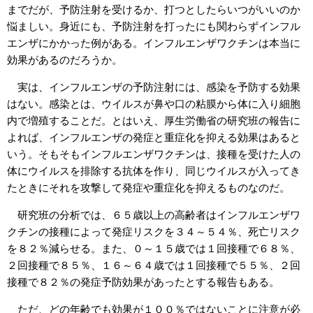
までだが、予防注射を受けるか、打つとしたらいつがいいのか
悩ましい。身近にも、予防注射を打ったにも関わらずインフル
エンザにかかった例がある。インフルエンザワクチンは本当に
効果があるのだろうか。
実は、インフルエンザの予防注射には、感染を予防する効果
はない。感染とは、ウイルスが鼻や口の粘膜から体に入り細胞
内で増殖することだ。とはいえ、厚生労働省の研究班の報告に
よれば、インフルエンザの発症と重症化を抑える効果はあると
いう。そもそもインフルエンザワクチンは、接種を受けた人の
体にウイルスを排除する抗体を作り、同じウイルスが入ってき
たときにそれを攻撃して発症や重症化を抑えるものなのだ。
研究班の分析では、６５歳以上の高齢者はインフルエンザワ
クチンの接種によって発症リスクを３４～５４％、死亡リスク
を８２％減らせる。また、０～１５歳では１回接種で６８％、
２回接種で８５％、１６～６４歳では１回接種で５５％、２回
接種で８２％の発症予防効果があったとする報告もある。
ただ、どの年齢でも効果が１００％ではないことに注意が必