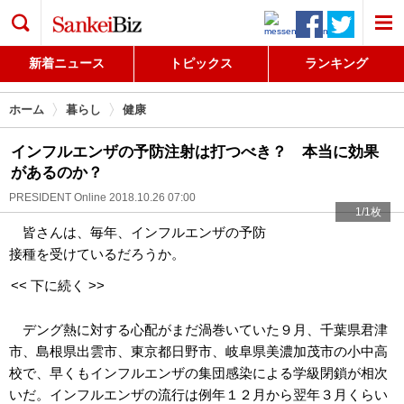
検索
新着ニュース
トピックス
ランキング
ホーム
暮らし
健康
インフルエンザの予防注射は打つべき？ 本当に効果
があるのか？
PRESIDENT Online
2018.10.26 07:00
1/1枚
皆さんは、毎年、インフルエンザの予防
接種を受けているだろうか。
<< 下に続く >>
デング熱に対する心配がまだ渦巻いていた９月、千葉県君津
市、島根県出雲市、東京都日野市、岐阜県美濃加茂市の小中高
校で、早くもインフルエンザの集団感染による学級閉鎖が相次
いだ。インフルエンザの流行は例年１２月から翌年３月くらい