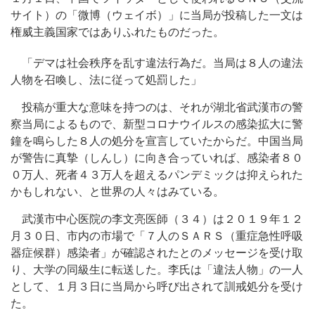
サイト）の「微博（ウェイボ）」に当局が投稿した一文は
権威主義国家ではありふれたものだった。
「デマは社会秩序を乱す違法行為だ。当局は８人の違法
人物を召喚し、法に従って処罰した」
投稿が重大な意味を持つのは、それが湖北省武漢市の警
察当局によるもので、新型コロナウイルスの感染拡大に警
鐘を鳴らした８人の処分を宣言していたからだ。中国当局
が警告に真摯（しんし）に向き合っていれば、感染者８０
０万人、死者４３万人を超えるパンデミックは抑えられた
かもしれない、と世界の人々はみている。
武漢市中心医院の李文亮医師（３４）は２０１９年１２
月３０日、市内の市場で「７人のＳＡＲＳ（重症急性呼吸
器症候群）感染者」が確認されたとのメッセージを受け取
り、大学の同級生に転送した。李氏は「違法人物」の一人
として、１月３日に当局から呼び出されて訓戒処分を受け
た。