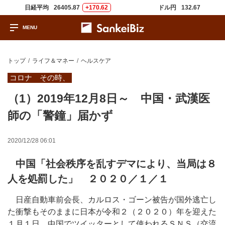
日経平均
26405.87
+170.62
ドル円
132.67
トップ
ライフ＆マネー
ヘルスケア
コロナ その時、
（1）2019年12月8日～ 中国・武漢医
師の「警鐘」届かず
2020/12/28 06:01
中国「社会秩序を乱すデマにより、当局は８
人を処罰した」 ２０２０／１／１
日産自動車前会長、カルロス・ゴーン被告が国外逃亡し
た衝撃もそのままに日本が令和２（２０２０）年を迎えた
１月１日、中国でツイッターとして使われるＳＮＳ（交流