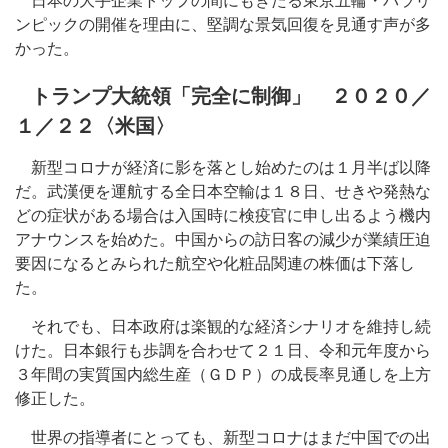
日本の大手企業トップの間にもきたる東京五輪・パラリ
ンピックの開催を理由に、堅調な景気回復を見通す声が多
かった。
トランプ大統領「完全に制御」 ２０２０／
１／２２〈米国〉
新型コロナが経済に影を落とし始めたのは１月半ば以降
だ。武漢便を運航する全日本空輸は１８日、せきや発熱な
どの症状がある場合は入国時に検疫官に申し出るよう機内
アナウンスを始めた。中国からの訪日客の減少が業績圧迫
要因になるとみられた航空や化粧品関連の株価は下落し
た。
それでも、日本政府は楽観的な経済シナリオを維持し続
けた。日本銀行も歩調を合わせて２１日、令和元年度から
３年間の実質国内総生産（ＧＤＰ）の成長率見通しを上方
修正した。
世界の指導者にとっても、新型コロナはまだ中国での出