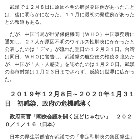
武漢で１２月８日に原因不明の肺炎発症例があったこと
は、後に明らかになった。１１月に最初の発症例があった
との報道もある。
だが、中国当局が世界保健機関（ＷＨＯ）中国事務所に
通知し、２７人が原因不明のウイルス性肺炎にかかったと
公表したのは「デマ」が流れた翌日の１２月３１日。台湾
は同日、ＷＨＯに警告し、武漢発の航空便の検疫を強めた
が、中国が「人・人感染」を認めたのは１月２０日。武漢
の都市封鎖は１月２３日までされず、感染は世界に広がっ
た。
２０１９年１２月８日～２０２０年１月３１
日 初感染、政府の危機感薄く
政府高官「閣僚会議を開くほどじゃない」 ２０２
０／１／１６〈日本〉
日本の厚生労働省が武漢での「非定型肺炎の集団発生」