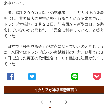
来事だった。
後に累計２００万人以上の感染者、１１万人以上の死者
を出し、世界最大の被害に襲われることになる米国では、
トランプ大統領が１月２２日、記者団から新型コロナを懸
念していないかと問われ、「完全に制御している」と答え
ていた。
日本で「桜を見る会」が焦点になっていたのと同じよう
に、米国ではトランプ氏への弾劾裁判の行方、欧州では３
１日に迫った英国の欧州連合（ＥＵ）離脱に注目が集まっ
ていた。
イタリアが非常事態宣言
1
2