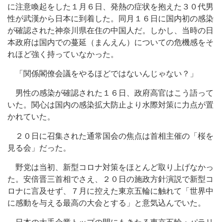
に注意喚起をした１月６日、発熱の症状を抱えた３０代男
性が武漢から日本に到着した。同月１６日に国内初の感染
が確認された神奈川県在住の中国人だ。しかし、当時の日
本政府は国内での蔓延（まんえん）についての危機感をそ
れほど強く持っていなかった。
「関係閣僚会議をやるほどではないんじゃない？」
男性の感染が確認された１６日、政府高官はこう語って
いた。関心は国内の感染拡大防止より水際対策に力点が置
かれていた。
２０日に召集された通常国会の焦点は首相主催の「桜を
見る会」だった。
野党は当初、新型コロナ対策をほとんど取り上げなかっ
た。安倍晋三首相でさえ、２０日の施政方針演説で新型コ
ロナに言及せず、７月に控えた東京五輪に触れて「世界中
に感動を与える最高の大会とする」と意気込んでいた。