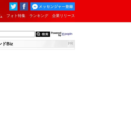
ム
フォト特集
ランキング
企業リリース
ドBiz
PR