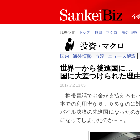
企
現在位置：
トップ
投資・マクロ
海外情勢
国内
海外情勢
市況
ニュース解説
世界一から後進国に…
国に大差つけられた理
2017.7.2 13:05
携帯電話でお金が支払えるモバ
本での利用率が６．０％なのに
バイル決済の先進国になったの
になってしまったのか－－。