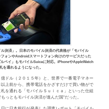
イル決済」。日本のモバイル決済の代表格が「モバイル
ーフォンやAndroidスマートフォン向けのサービスだった
イ」もモバイルSuicaに対応。iPhoneやAppleWatch
札を通れるようになった。
億ドル（２０１５年）と、世界で一番電子マネー
年以上前から、携帯電話をかざすだけで買い物がで
改札を通れる「モバイルＳｕｉｃａ」といった仕組
でもっともモバイル決済が進んだ国”だった。
日に日本銀行が発表した調査レポート「モバイル