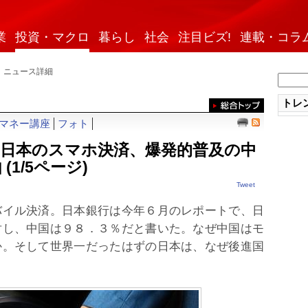
業
投資・マクロ
暮らし
社会
注目ビズ!
連載・コラ
ニュース詳細
トレン
マネー講座
フォト
 日本のスマホ決済、爆発的普及の中
由
(1/5ページ)
Tweet
イル決済。日本銀行は今年６月のレポートで、日
対し、中国は９８．３％だと書いた。なぜ中国はモ
か。そして世界一だったはずの日本は、なぜ後進国