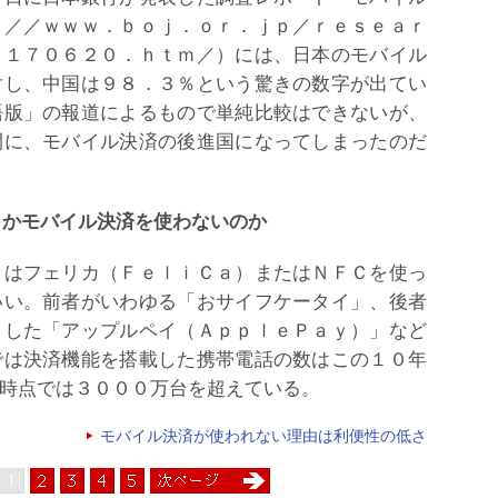
：／／ｗｗｗ．ｂｏｊ．ｏｒ．ｊｐ／ｒｅｓｅａｒ
ｂ１７０６２０．ｈｔｍ／）には、日本のモバイル
対し、中国は９８．３％という驚きの数字が出てい
語版」の報道によるもので単純比較はできないが、
間に、モバイル決済の後進国になってしまったのだ
しかモバイル決済を使わないのか
はフェリカ（ＦｅｌｉＣａ）またはＮＦＣを使っ
いい。前者がいわゆる「おサイフケータイ」、後者
トした「アップルペイ（ＡｐｐｌｅＰａｙ）」など
では決済機能を搭載した携帯電話の数はこの１０年
時点では３０００万台を超えている。
モバイル決済が使われない理由は利便性の低さ