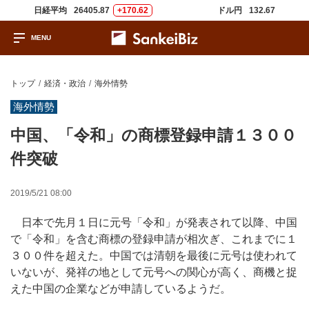
日経平均
26405.87
+170.62
ドル円
132.67
トップ
経済・政治
海外情勢
海外情勢
中国、「令和」の商標登録申請１３００
件突破
2019/5/21 08:00
日本で先月１日に元号「令和」が発表されて以降、中国
で「令和」を含む商標の登録申請が相次ぎ、これまでに１
３００件を超えた。中国では清朝を最後に元号は使われて
いないが、発祥の地として元号への関心が高く、商機と捉
えた中国の企業などが申請しているようだ。