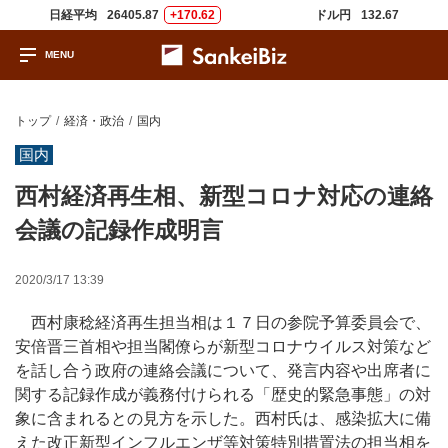
日経平均
26405.87
+170.62
ドル円
132.67
トップ
経済・政治
国内
国内
西村経済再生相、新型コロナ対応の連絡
会議の記録作成明言
2020/3/17 13:39
西村康稔経済再生担当相は１７日の参院予算委員会で、
安倍晋三首相や担当閣僚らが新型コロナウイルス対策など
を話し合う政府の連絡会議について、発言内容や出席者に
関する記録作成が義務付けられる「歴史的緊急事態」の対
象に含まれるとの見方を示した。西村氏は、感染拡大に備
えた改正新型インフルエンザ等対策特別措置法の担当相を