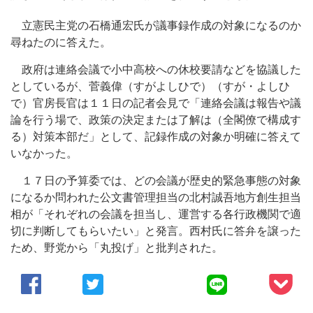
立憲民主党の石橋通宏氏が議事録作成の対象になるのか
尋ねたのに答えた。
政府は連絡会議で小中高校への休校要請などを協議した
としているが、菅義偉（すがよしひで）（すが・よしひ
で）官房長官は１１日の記者会見で「連絡会議は報告や議
論を行う場で、政策の決定または了解は（全閣僚で構成す
る）対策本部だ」として、記録作成の対象か明確に答えて
いなかった。
１７日の予算委では、どの会議が歴史的緊急事態の対象
になるか問われた公文書管理担当の北村誠吾地方創生担当
相が「それぞれの会議を担当し、運営する各行政機関で適
切に判断してもらいたい」と発言。西村氏に答弁を譲った
ため、野党から「丸投げ」と批判された。