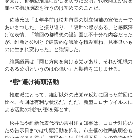
を受け、都構想推進にかじを切った公明。代表同士が肩を
並べて街頭演説を行うのは初めてのことだ。
佐藤氏は「１年半前は松井市長の対立候補の宣伝カーで
あいさつした」と振り返り、「隔世の感がある」と感慨深
げな表情。「前回の都構想の設計図は不十分な内容だった
が、維新と公明とで建設的な議論を積み重ね、見事良いも
のに生まれ変わった」と強調した。
維新議員は「同じ方向を向ける党があり、それが組織力
のある公明というのは心強い」と期待をにじませる。
“密”避け街頭活動
推進派にとって、維新以外の政党が反対に回った前回に
比べ、今回は有利な状況だ。ただ、新型コロナウイルスに
よる活動の制約が影を落とす。
松井氏や維新代表代行の吉村洋文知事は、コロナ対応の
ため告示日までは街頭活動を抑制。市主催の住民説明会も
縮小せざるを得ず、市民からは「説明不足」との指摘が絶