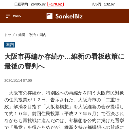
日経平均
26405.87
+170.62
ドル円
132.67
トップ
経済・政治
国内
国内
大阪市再編か存続か…維新の看板政策に
最後の審判へ
2020/10/14 07:00
大阪市の存続か、特別区への再編かを問う大阪市民対象
の住民投票が１２日、告示された。大阪府市の「二重行
政」解消を目指す「大阪都構想」を大阪維新の会が提唱し
て約１０年。前回住民投票（平成２７年５月）で否決され
ながらも再挑戦に進んだのは、都構想を公約に掲げた選挙
で「民意」を得たためだが、維新支持が都構想への賛成に