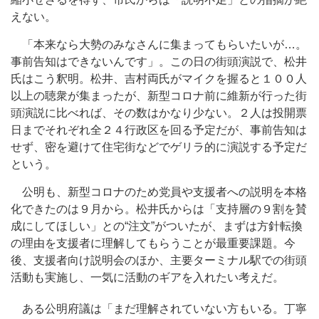
えない。
「本来なら大勢のみなさんに集まってもらいたいが…。
事前告知はできないんです」。この日の街頭演説で、松井
氏はこう釈明。松井、吉村両氏がマイクを握ると１００人
以上の聴衆が集まったが、新型コロナ前に維新が行った街
頭演説に比べれば、その数はかなり少ない。２人は投開票
日までそれぞれ全２４行政区を回る予定だが、事前告知は
せず、密を避けて住宅街などでゲリラ的に演説する予定だ
という。
公明も、新型コロナのため党員や支援者への説明を本格
化できたのは９月から。松井氏からは「支持層の９割を賛
成にしてほしい」との“注文”がついたが、まずは方針転換
の理由を支援者に理解してもらうことが最重要課題。今
後、支援者向け説明会のほか、主要ターミナル駅での街頭
活動も実施し、一気に活動のギアを入れたい考えだ。
ある公明府議は「まだ理解されていない方もいる。丁寧