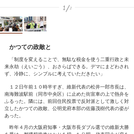
1
2
かつての政敵と
「制度を変えることで、無駄な税金を使う二重行政と未
来永劫（えいごう）、おさらばできる。デマにまどわされ
ず、冷静に、シンプルに考えていただきたい」
１２日午前１０時半すぎ、維新代表の松井一郎市長は、
南海難波駅前（同市中央区）に止めた街宣車の上で熱弁を
ふるった。隣には、前回住民投票で反対派として激しく対
立したかつての政敵、公明党府本部の佐藤茂樹代表の姿が
あった。
昨年４月の大阪府知事・大阪市長ダブル選での維新大勝