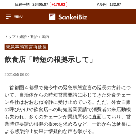
日経平均
26405.87
+170.62
ドル円
132.67
トップ
経済・政治
国内
緊急事態宣言再延長
飲食店「時短の根拠示して」
2021/3/5 06:00
首都圏４都県で発令中の緊急事態宣言の延長の方針につ
いて、自治体からの時短営業要請に応じてきた外食チェー
ン各社はおおむね冷静に受け止めている。ただ、外食自粛
の呼びかけや飲食店への時短営業要請で消費者の来店動機
も失われ、多くのチェーンが業績悪化に直面しており、営
業時短要請の根拠の提示を求めるなど、一部からは延長に
よる感染抑止効果に懐疑的な声も挙がる。