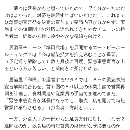
「薄々は延長かもと思っていたので、早く分かったのだ
けはよかった。対応を継続すればいいだけだ」。これまで
緊急事態宣言発令決定の直前まで要請内容が分からず、実
施までの短期間での対応に追われてきた外食チェーンの担
当者は、延長の方針に冷ややかな視線を向ける。
居酒屋チェーン「塚田農場」を展開するエー・ピーホー
ルディングスは「今は感染拡大を抑え込むことが重要。
（予定通り解除して）数カ月後に再度、緊急事態宣言が出
るという方が苦しい」と前向きに受け止める。
居酒屋「和民」を運営するワタミでは、８日の緊急事態
宣言解除に合わせ、首都圏の８０以上の休業店舗で営業再
開を計画し、食材調達や従業員の手当てを進めてきた。
「緊急事態宣言が延長になっても、順次、店を開けて時短
営業に移行させる」（担当者）方針という。
一方、外食大手の一部からは延長方針に対し、「なぜ２
週間なのか、飲食店の時短営業の継続がなぜ必要なのか。