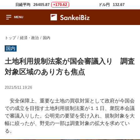
日経平均
26405.87
+170.62
ドル円
132.67
トップ
経済・政治
国内
国内
土地利用規制法案が国会審議入り 調査
対象区域のあり方も焦点
2021/5/11 19:26
安全保障上、重要な土地の買収対策として政府が今国会
での成立を目指す土地利用規制法案が１１日、衆院本会議
で審議入りした。公明党の要望を受け入れ、規制対象を大
幅に絞ったが、野党の一部は調査対象の拡大を求めてい
る。