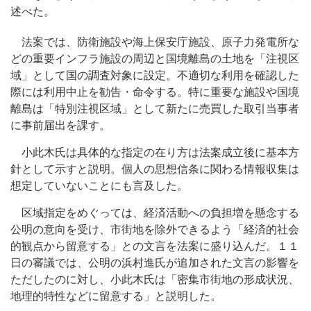
述べた。
法案では、防衛施設や海上保安庁施設、原子力発電所な
どの重要インフラ施設の周辺と国境離島の土地を「注視区
域」として国の調査対象に設定。不適切な利用を確認した
際には利用中止を勧告・命令する。特に重要な施設や国境
離島は「特別注視区域」として新たに売買した取引当事者
に事前届出を課す。
小此木氏は具体的な指定の在り方は法案成立後に基本方
針として示すと説明。個人の思想信条に関わる情報収集は
想定していないことにも言及した。
区域指定をめぐっては、経済活動への負担増を懸念する
公明の意向を受け、市街地を除外できるよう「経済的社会
的観点から留意する」との文言を法案に盛り込んだ。１１
日の審議では、公明の浜村進氏が追加された文言の影響を
ただしたのに対し、小此木氏は「密集市街地の形成状況、
地理的特性などに留意する」と説明した。