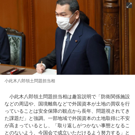
小此木八郎領土問題担当相
小此木八郎領土問題担当相は趣旨説明で「防衛関係施設
などの周辺や、国境離島などで外国資本が土地の買収を行
っていることは安全保障の観点から長年、問題視されてき
た課題だ」と強調。一部地域で外国資本の土地取得に不安
が高まっているとし、「取り返しがつかない事態となるこ
とのないよう、今国会で成立いただけるよう努力する」と