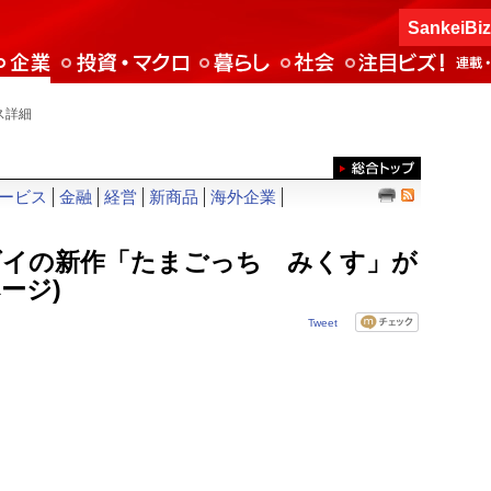
SankeiBi
ス詳細
ービス
金融
経営
新商品
海外企業
ダイの新作「たまごっち みくす」が
ページ)
Tweet