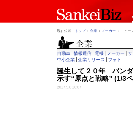
現在位置：
トップ
企業
メーカー
ニュー
自動車
情報通信
電機
メーカー
サ
中小企業
企業リリース
フォト
誕生して２０年 バン
示す“原点と戦略”
(1/3
2017.5.6 16:07