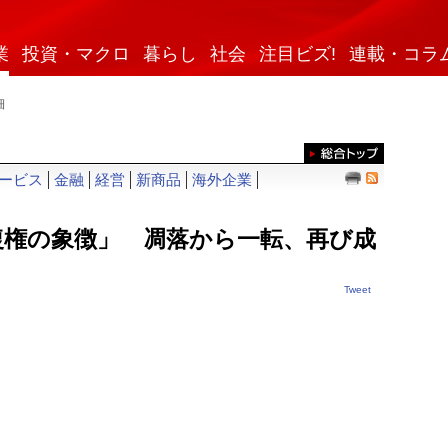
業
投資・マクロ
暮らし
社会
注目ビズ!
連載・コラ
細
ービス
金融
経営
新商品
海外企業
復権の象徴」 凋落から一転、再び成
Tweet