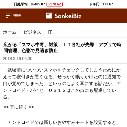
日経平均
26405.87
+170.62
ドル円
132.67
ホーム
ビジネス
IT
広がる「スマホ中毒」対策 ＩＴ各社が先導…アプリで時
間管理、色彩で見過ぎ防止
2018.9.16 06:30
就寝前についついスマホをチェックしてしまうためにか
えって寝付きが悪くなる、せっかく眠りかけたのに通知で
目が覚めてしまった、というのもよく耳にする話だが、ア
ンドロイド・パイとｉＯＳ１２はこの点にも配慮してい
る。
<< 下に続く >>
アンドロイドでは新しいおやすみモードを設定すると、