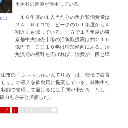
平屋村の漁協が活用している。
１６年度の１人当たりの魚介類消費量は
拡大】
２４．６キロで、ピークの０１年度から４
割近くも減っている。一方で１７年度の東
京都中央卸売市場の活魚取扱高は約２１５
億円で、ここ１０年は増加傾向にある。活
魚流通の裾野を広げれば、消費が一段と増
山市の「ふぃっしゅいんてりあ」は、安価で設置
っしゅ」の導入を飲食店に提案している。林剛生社
た状態で管理して届けるには手間が掛かる」とし、
協力も必要と指摘した。