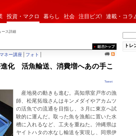
業
投資・マクロ
暮らし
社会
注目ビズ!
連載・コラ
ュース詳細
トレン
マネー講座
フォト
が進化 活魚輸送、消費増へあの手こ
Tweet
産地発の動きも進む。高知県室戸市の漁
師、松尾拓哉さんはキンメダイやアカムツ
の活魚での流通を目指し、３月に東京へ試
験的に運んだ。取った魚を漁船に置いた水
槽に入れるなど、工夫を重ねた。沖縄県は
ヤイトハタの水なし輸送を実現し、同県伊