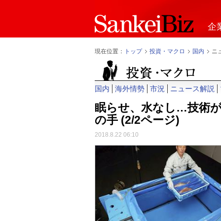
企
現在位置：
トップ
投資・マクロ
国内
ニ
国内
海外情勢
市況
ニュース解説
眠らせ、水なし…技術
の手
(2/2ページ)
2018.8.22 06:10