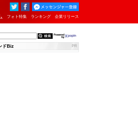
ム
フォト特集
ランキング
企業リリース
ドBiz
PR