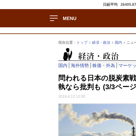
日経平均
26405.8
MENU
現在位置：
トップ
経済・政治
国内
ニュ
国内
海外情勢
株価・外為
マーケ
問われる日本の脱炭素戦
執なら批判も
(3/3ページ
2019.4.12 12:00