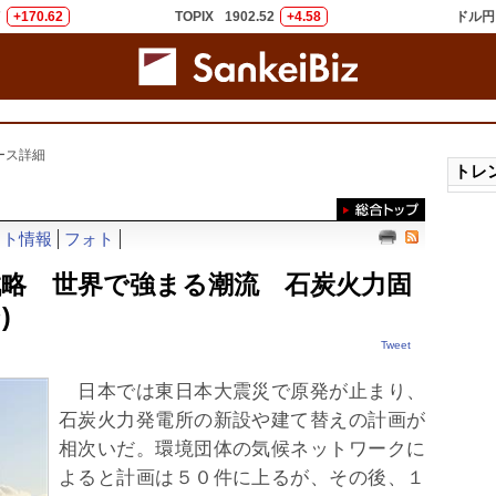
7
+170.62
TOPIX
1902.52
+4.58
ドル円
ース詳細
トレン
ット情報
フォト
略 世界で強まる潮流 石炭火力固
)
Tweet
日本では東日本大震災で原発が止まり、
石炭火力発電所の新設や建て替えの計画が
相次いだ。環境団体の気候ネットワークに
よると計画は５０件に上るが、その後、１