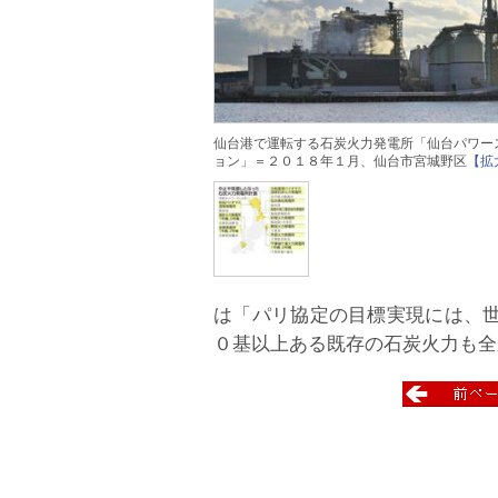
仙台港で運転する石炭火力発電所「仙台パワー
ョン」＝２０１８年１月、仙台市宮城野区
【拡
は「パリ協定の目標実現には、
０基以上ある既存の石炭火力も全