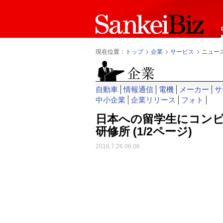
現在位置：
トップ
企業
サービス
ニュー
自動車
情報通信
電機
メーカー
サ
中小企業
企業リリース
フォト
日本への留学生にコン
研修所
(1/2ページ)
2016.7.26 06:06