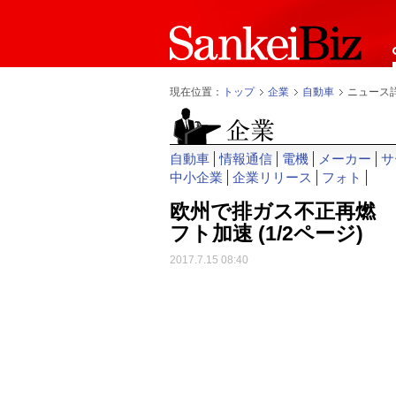
現在位置：
トップ
企業
自動車
ニュース
自動車
情報通信
電機
メーカー
サ
中小企業
企業リリース
フォト
欧州で排ガス不正再燃
フト加速
(1/2ページ)
2017.7.15 08:40