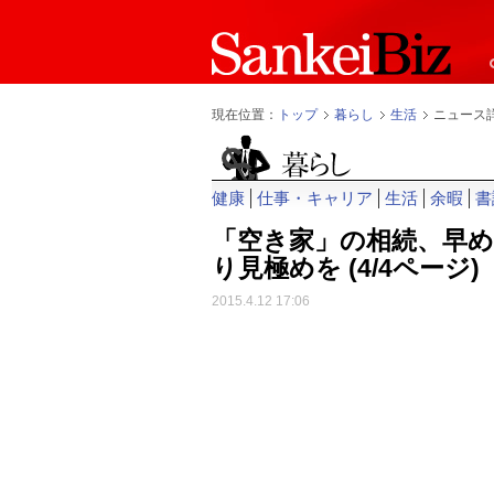
現在位置：
トップ
暮らし
生活
ニュース
健康
仕事・キャリア
生活
余暇
書
「空き家」の相続、早
り見極めを
(4/4ページ)
2015.4.12 17:06