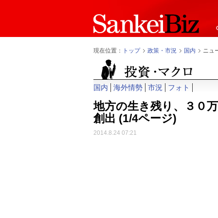
現在位置：
トップ
政策・市況
国内
ニュ
国内
海外情勢
市況
フォト
地方の生き残り、３０万
創出
(1/4ページ)
2014.8.24 07:21