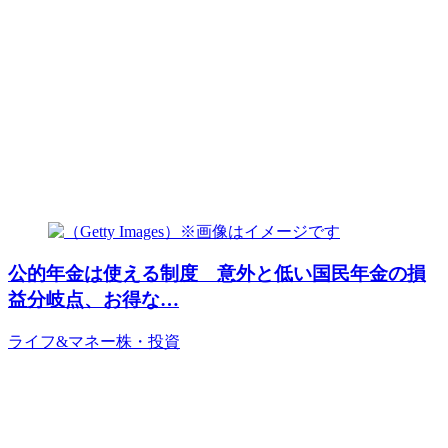
公的年金は使える制度 意外と低い国民年金の損
益分岐点、お得な…
ライフ&マネー
株・投資