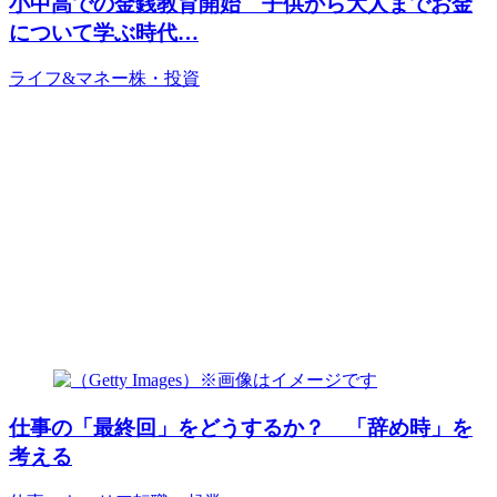
小中高での金銭教育開始 子供から大人までお金
について学ぶ時代…
ライフ&マネー
株・投資
仕事の「最終回」をどうするか？ 「辞め時」を
考える