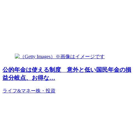
公的年金は使える制度 意外と低い国民年金の損
益分岐点、お得な…
ライフ&マネー
株・投資