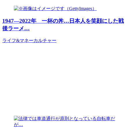
1947―2022年 一杯の丼…日本人を笑顔にした戦
後ラーメ…
ライフ&マネー
カルチャー