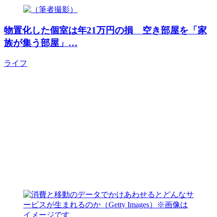
物置化した個室は年21万円の損 空き部屋を「家
族が集う部屋」…
ライフ