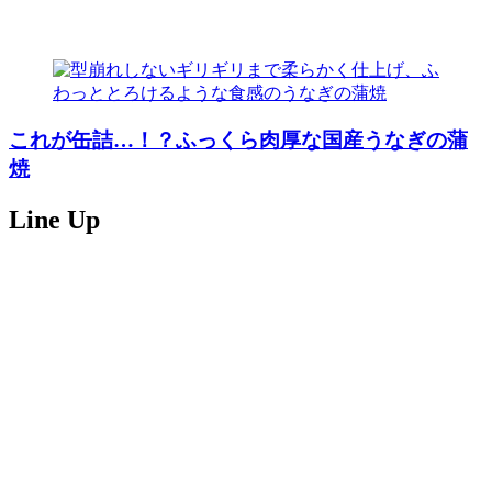
これが缶詰…！？ふっくら肉厚な国産うなぎの蒲
焼
Line Up