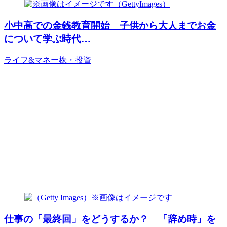
小中高での金銭教育開始 子供から大人までお金
について学ぶ時代…
ライフ&マネー
株・投資
仕事の「最終回」をどうするか？ 「辞め時」を