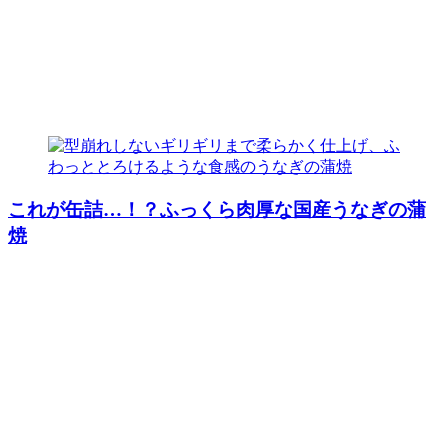
これが缶詰…！？ふっくら肉厚な国産うなぎの蒲
焼