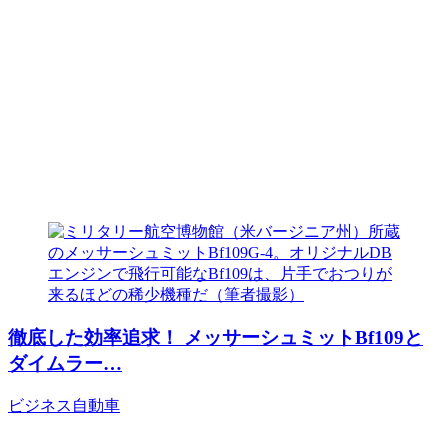
徹底した効率追求！ メッサーシュミットBf109と
ダイムラー…
ビジネス
自動車