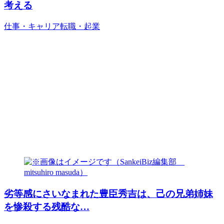
考える
仕事・キャリア
転職・起業
劣等感にさいなまれた豊臣秀吉は、己の兄弟姉妹
を惨殺する残酷な…