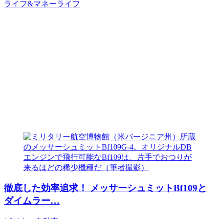
ライフ&マネー
ライフ
徹底した効率追求！ メッサーシュミットBf109と
ダイムラー…