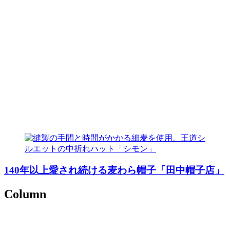
140年以上愛され続ける麦わら帽子「田中帽子店」
Column