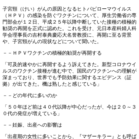
子宮頸（けい）がんの原因となるヒトパピローマウイルス
（ＨＰＶ）の感染を防ぐワクチンについて、厚生労働省の専
門部会が１２日、平成２５年以降中断していた接種の積極的
勧奨の再開を正式に認めた。これを受け、元日本産科婦人科
学会理事長の吉村泰典慶応大名誉教授に、再開に至る背景
や、子宮頸がんの現状などについて聞いた。
－－ＨＰＶワクチンの積極的勧奨が再開する
「可及的速やかに再開するよう訴えてきた。新型コロナウイ
ルスのワクチン接種が進む中で、国民のワクチンへの理解が
深まっており、世界でも予防効果に関するエビデンス（証
拠）が出てきた。機は熟したと感じている」
－－どの年代に多いのか
「５０年ほど前は４０代以降が中心だったが、今は２０～３
０代の発症が増えている」
－－妊娠、出産への影響は
「出産期の女性に多いことから、『マザーキラー』とも呼ば