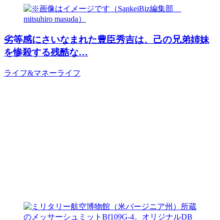
劣等感にさいなまれた豊臣秀吉は、己の兄弟姉妹
を惨殺する残酷な…
ライフ&マネー
ライフ