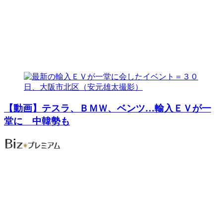
【動画】テスラ、ＢＭＷ、ベンツ…輸入ＥＶが一
堂に 中韓勢も