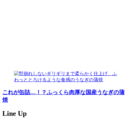
これが缶詰…！？ふっくら肉厚な国産うなぎの蒲
焼
Line Up