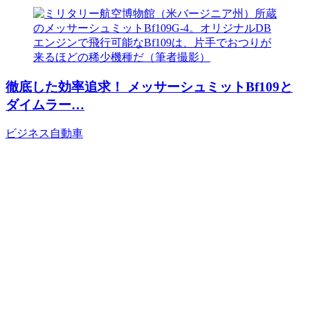
徹底した効率追求！ メッサーシュミットBf109と
ダイムラー…
ビジネス
自動車