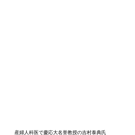
産婦人科医で慶応大名誉教授の吉村泰典氏