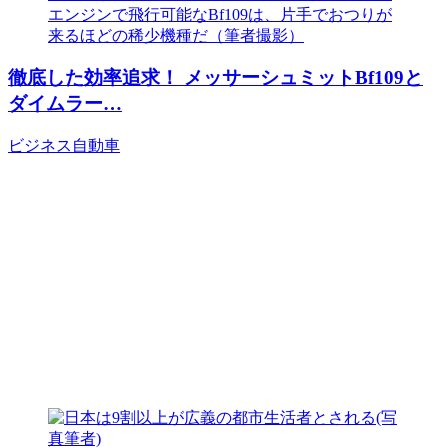
徹底した効率追求！ メッサーシュミットBf109と
ダイムラー…
ビジネス
自動車