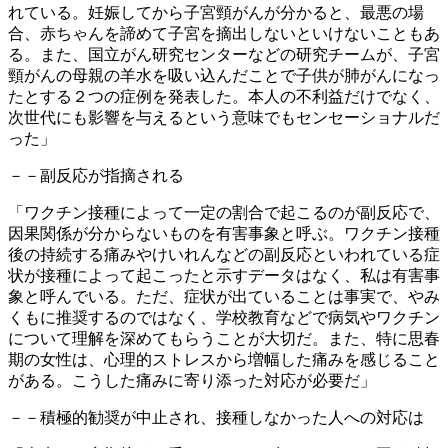
れている。妊娠してから子宮頸がんが分かると、最悪の場
合、赤ちゃんを諦めて子宮を摘出しないといけないこともあ
る。また、国立がん研究センターなどの研究チームが、子宮
頸がんの母親の羊水を吸い込んだことで子供が肺がんになっ
たとする２つの症例を発表した。本人の不利益だけでなく、
次世代にも影響を与えるという意味でもセンセーショナルだ
った」
－－副反応が指摘される
「ワクチン接種によって一定の割合で起こるのが副反応で、
因果関係が分からないものを有害事象と呼ぶ。ワクチン接種
後の持続する痛みやけいれんなどの副反応といわれている症
状が接種によって起こったと示すデータはなく、私は有害事
象と呼んでいる。ただ、症状が出ていることは事実で、やみ
くもに推奨するのではなく、学校教育などで病気やワクチン
について理解を深めてもらうことが大切だ。また、特に思春
期の女性は、心理的ストレスから増幅した痛みを感じること
がある。こうした痛みに寄り添った対応が必要だ」
－－積極的勧奨が中止され、接種しなかった人への対応は