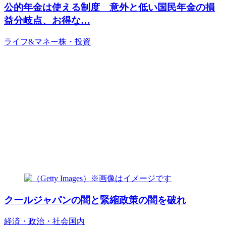
公的年金は使える制度 意外と低い国民年金の損
益分岐点、お得な…
ライフ&マネー
株・投資
クールジャパンの闇と緊縮政策の闇を破れ
経済・政治・社会
国内