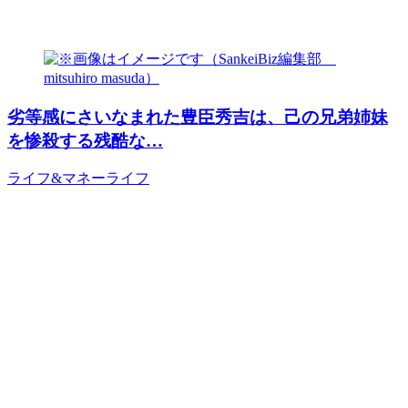
劣等感にさいなまれた豊臣秀吉は、己の兄弟姉妹
を惨殺する残酷な…
ライフ&マネー
ライフ